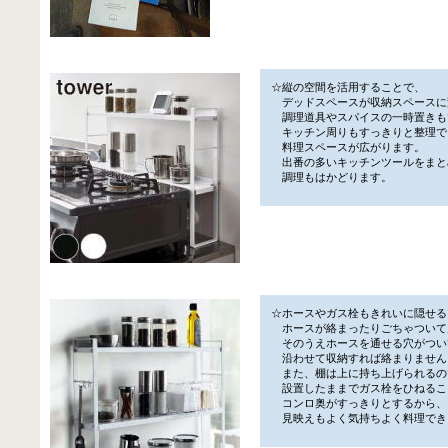
☆縦の空間を活用することで、
デッドスペースが収納スペースに
調理道具やスパイスの一時置きも
キッチン周りもすっきりと整理で
料理スペースが広がります。
出番の多いキッチンツールをまと
調理もはかどります。
☆ホースやガス栓もきれいに隠せる
ホースが絡まったりごちゃついて
そのうえホースを通せる穴がつい
沿わせて収納すれば絡まりません
また、棚は上に持ち上げられるの
設置したままでガス栓をひねるこ
コンロ奥がすっきりとするから、
見映えもよく気持ちよく料理でき