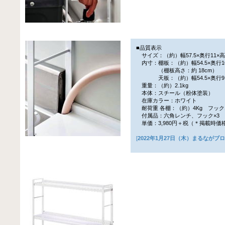
■品質表示
サイズ：（約）幅57.5×奥行11×高さ
内寸：棚板：（約）幅54.5×奥行10×
（棚板高さ：約 18cm）
天板：（約）幅54.5×奥行9.5
重量：（約）2.1kg
本体：スチール（粉体塗装）
在庫カラー：ホワイト
耐荷重 各棚：（約）4Kg フック
付属品：六角レンチ、フック×3
単価：3,980円＋税（＊掲載時価
[
2022年1月27日（木）まるながブ