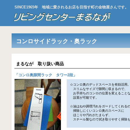
SINCE1965年 地域に愛されるお店を目指す町の金物屋さんです。
コンロサイドラック・奥ラック
まるなが 取り扱い商品
「
コンロ奥隙間ラック タワー2段
」
☆コンロ奥のデッドスペースを有効活用
スリムなサイズで隙間に収まるので、
お手持ちのコンロの位置を変えること
設置が可能です。
☆油はねや調理汚れをガードしてくれる
掃除しにくいコンロ奥のスペースに
ほこりや汚れがたまらず、
スチール製なので拭き取りやすく掃除