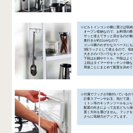
☆ビルトインコンロ横に置けば収納
オープン収納なので、お料理の際
サッと使えてサッと戻せるのが魅
奥行きが約11cmなので、
コンロ横のわずかなスペースにも
3段ラックとして使えるので、収
大きさのバラバラなキッチンツー
下段はお鍋やケトル、中段はよく
上段はタイマーやキッチン小物な
用途ごとにまとめて配置を決めて
☆付属でフックが3個付いているの
計量スプーンやお玉、泡だて器、
ミトン等のキッチンツールをぶら
配置の向きによって左右どちら側
置く方向を選びません。フックを
さらに収納力がアップします。