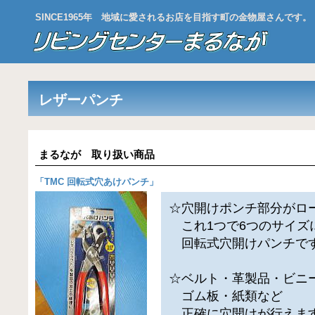
SINCE1965年 地域に愛されるお店を目指す町の金物屋さんです。
レザーパンチ
まるなが 取り扱い商品
「
TMC 回転式穴あけパンチ
」
☆穴開けポンチ部分がロ
これ1つで6つのサイズ
回転式穴開けパンチで
☆ベルト・革製品・ビニ
ゴム板・紙類など
正確に穴開けが行えま