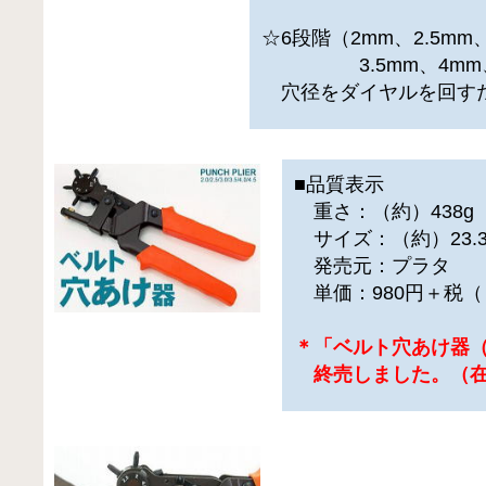
☆6段階（2mm、2.5mm
3.5mm、4mm、4
穴径をダイヤルを回す
■品質表示
重さ：（約）438g
サイズ：（約）23.3c
発売元：プラタ
単価：980円＋税（
＊「ベルト穴あけ器
終売しました。（在