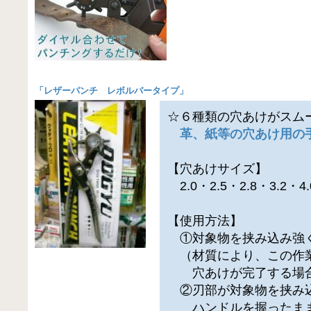
「
レザーパンチ レボルバータイプ
」
☆６種類の穴あけがスム
革、紙等の穴あけ用の
【穴あけサイズ】
2.0・2.5・2.8・3.2・4
【使用方法】
①対象物を挟み込み強
（材質により、この作
穴あけが完了する場合
②刃部が対象物を挟み
ハンドルを握ったまま