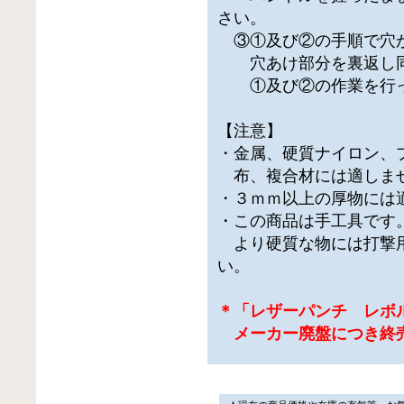
さい。
③①及び②の手順で穴
穴あけ部分を裏返し同
①及び②の作業を行っ
【注意】
・金属、硬質ナイロン、
布、複合材には適しま
・３ｍｍ以上の厚物には
・この商品は手工具です
より硬質な物には打撃
い。
＊「レザーパンチ レボ
メーカー廃盤につき終