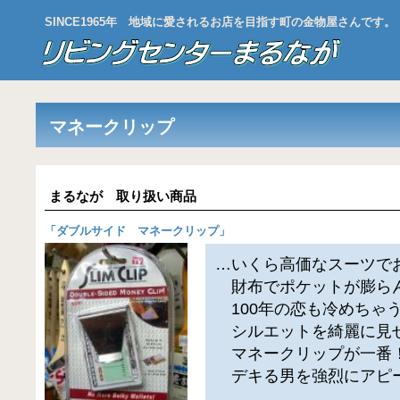
SINCE1965年 地域に愛されるお店を目指す町の金物屋さんです。
マネークリップ
まるなが 取り扱い商品
「
ダブルサイド マネークリップ
」
…いくら高価なスーツで
財布でポケットが膨ら
100年の恋も冷めちゃ
シルエットを綺麗に見
マネークリップが一番
デキる男を強烈にアピ