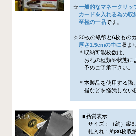
☆
一般的なマネークリッ
カードを入れる為の収
至極の一品
です。
☆30枚の紙幣と6枚もの
厚さ1.5cmの中に
収ま
＊収納可能枚数は、
お札の種類や状態によ
予めご了承下さい。
＊本製品を使用する際
指などを怪我しない様
■品質表示
サイズ：（約）縦8.3×
札入れ：約30枚収