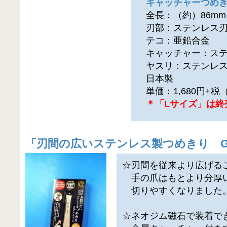
キャッチャーつめき
全長：（約）86mm
刃部：ステンレス刃
テコ：亜鉛合金
キャッチャー：ステ
ヤスリ：ステンレス
日本製
単価：1,680円+
＊「Lサイズ」は終
「
刃間の広いステンレス製つめきり G-1
☆刃間を従来より広げる
手の爪はもとより分厚
切りやすくなりました
☆ネオジム磁石で装着で