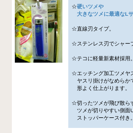
☆
硬いツメや
大きなツメに最適なL
☆直線刃タイプ。
☆ステンレス刃でシャー
☆テコに軽量新素材採用
☆エッチング加工ツメヤ
ヤスリ掛けがなめらか
形よく仕上がります。
☆切ったツメが飛び散ら
ツメが切りやすい側面
ストッパーケース付き