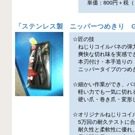
単価：800円＋税（
「
ステンレス製 ニッパーつめきり G-
☆匠の技
ねじりコイルバネの弾
爽快な切れ味を実感で
本刃付け・本手造りの
ニッパータイプのつめ
☆細かい作業ができ、バ
軽い力でも一気に切れ
硬い爪・巻き爪・変形
☆オリジナルねじりコイ
5万回の耐久テストに合
耐久性と柔軟性に優れ