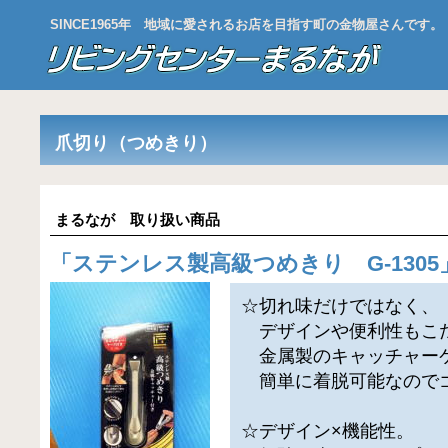
SINCE1965年 地域に愛されるお店を目指す町の金物屋さんです。
爪切り（つめきり）
まるなが 取り扱い商品
「
ステンレス製高級つめきり G-1305
☆切れ味だけではなく、
デザインや便利性もこ
金属製のキャッチャー
簡単に着脱可能なので
☆デザイン×機能性。