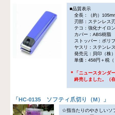
■品質表示
全長：（約）105m
刃部：ステンレス刃
テコ：強化ナイロ
カバー：ABS樹脂
ストッパー：ポリプ
ヤスリ：ステンレス
発売元：貝印（株
単価：458円＋税（
＊「ニュースタンダー
終売しました。（在
「
HC-0135 ソフティ爪切り（M）
」
☆指当たりのやさしいソ