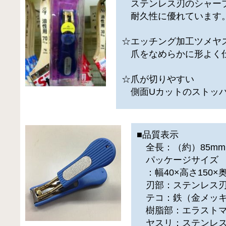
ステンレス刃のシャー
耐久性に優れています
☆エッチング加工ツメヤ
爪をなめらかに形よく
☆爪が切りやすい
側面Uカットのストッパ
■品質表示
全長：（約）85mm
パッケージサイズ
：幅40×高さ150×奥
刃部：ステンレス刃
テコ：鉄（金メッキ
樹脂部：エラストマ
ヤスリ：ステンレス