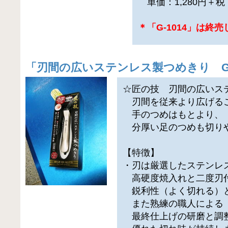
単価：1,280円＋
＊「G-1014」は終
「
刃間の広いステンレス製つめきり G-1
☆匠の技 刃間の広いス
刃間を従来より広げる
手のつめはもとより、
分厚い足のつめも切り
【特徴】
・刃は厳選したステンレ
高硬度焼入れと二度刃
鋭利性（よく切れる）
また熟練の職人による
最終仕上げの研磨と調