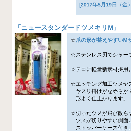
[
2017年5月19日（
「
ニュースタンダードツメキリM
」
☆
爪の形が整えやすいM
☆ステンレス刃でシャー
☆テコに軽量新素材採用
☆エッチング加工ツメヤ
ヤスリ掛けがなめらか
形よく仕上がります。
☆切ったツメが飛び散ら
ツメが切りやすい側面
ストッパーケース付き