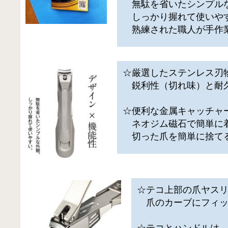
無駄を省いたシンプル
しっかり握れて使いや
熟練された職人が手作
☆厳選したステンレス刃
鋭利性（切れ味）と耐
☆便利な金属キャッチャ
ネオジム磁石で簡単に
切った爪を簡単に捨て
☆テコ上部の爪ヤス
爪のカーブにフィッ
☆テコとハンドルは