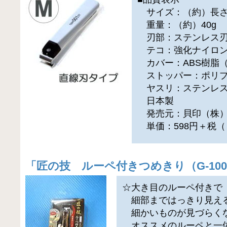
サイズ：（約）長さ9.
重量：（約）40g
刃部：ステンレス刃
テコ：強化ナイロ
カバー：ABS樹脂
ストッパー：ポリプ
ヤスリ：ステンレス
日本製
発売元：貝印（株
単価：598円＋税（
「
匠の技 ルーペ付きつめきり（G-100
☆大き目のルーペ付きで
細部まではっきり見え
細かいものが見づらく
オススメのルーペと一