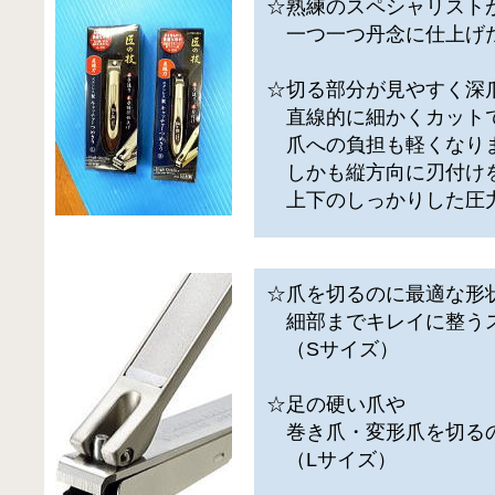
☆熟練のスペシャリスト
一つ一つ丹念に仕上げ
☆切る部分が見やすく深
直線的に細かくカット
爪への負担も軽くなり
しかも縦方向に刃付け
上下のしっかりした圧
☆爪を切るのに最適な形
細部までキレイに整う
（Sサイズ）
☆足の硬い爪や
巻き爪・変形爪を切る
（Lサイズ）