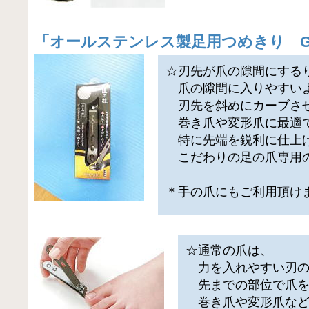
「
オールステンレス製足用つめきり G-1
☆刃先が爪の隙間にする
爪の隙間に入りやすい
刃先を斜めにカーブさ
巻き爪や変形爪に最適
特に先端を鋭利に仕上
こだわりの足の爪専用
＊手の爪にもご利用頂け
☆通常の爪は、
力を入れやすい刃の
先までの部位で爪を
巻き爪や変形爪など