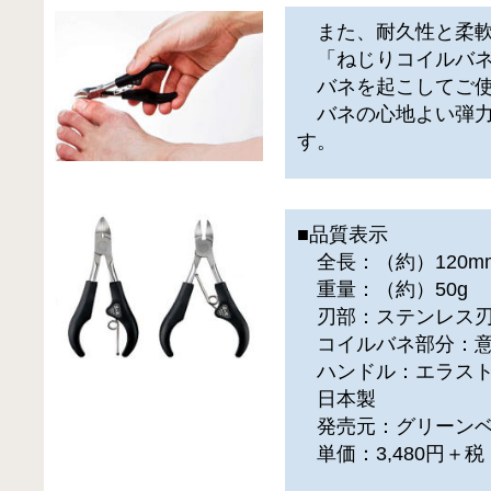
また、耐久性と柔軟
「ねじりコイルバネ
バネを起こしてご使
バネの心地よい弾力
す。
■品質表示
全長：（約）120m
重量：（約）50g
刃部：ステンレス刃
コイルバネ部分：意
ハンドル：エラスト
日本製
発売元：グリーン
単価：3,480円＋