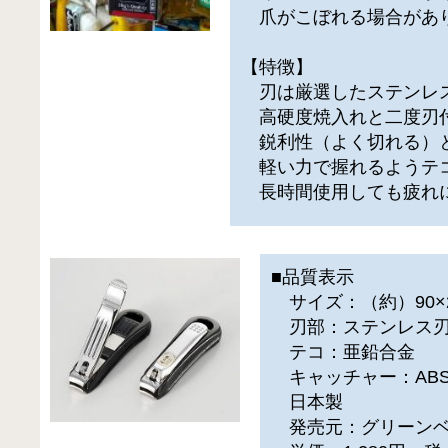
爪がこぼれる場合があ
【特徴】
刃は厳選したステンレ
高硬度焼入れと二度刃
鋭利性（よく切れる）
軽い力で握れるようテ
長時間使用しても疲れに
■品質表示
サイズ：（約）90×2
刃部：ステンレス刃
テコ：亜鉛合金
キャッチャー：AB
日本製
発売元：グリーン