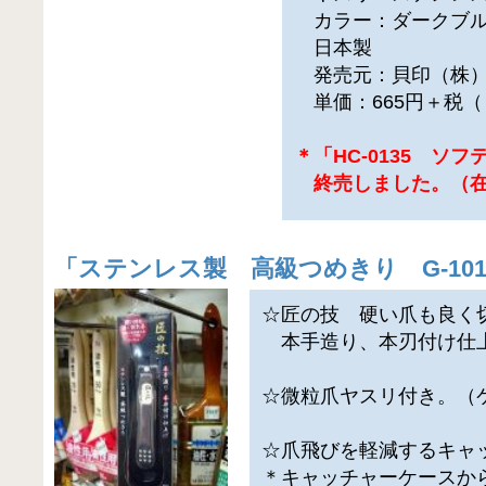
カラー：ダークブ
日本製
発売元：貝印（株
単価：665円＋税（
＊「HC-0135 ソ
終売しました。（在
「
ステンレス製 高級つめきり G-101
☆匠の技 硬い爪も良く
本手造り、本刃付け仕
☆微粒爪ヤスリ付き。（
☆爪飛びを軽減するキャ
＊キャッチャーケースか