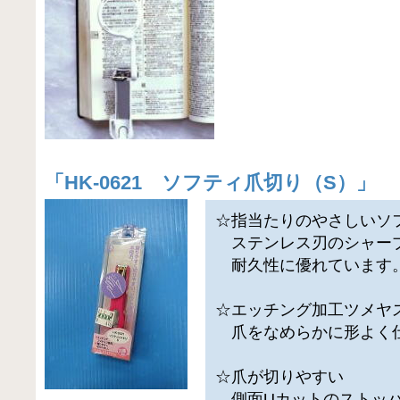
「
HK-0621 ソフティ爪切り（S）
」
☆指当たりのやさしいソ
ステンレス刃のシャー
耐久性に優れています
☆エッチング加工ツメヤ
爪をなめらかに形よく
☆爪が切りやすい
側面Uカットのストッパ