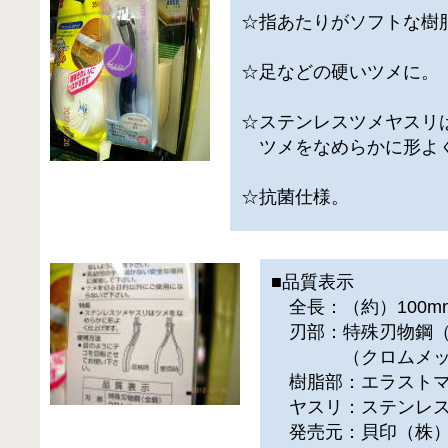
☆指あたりがソフトな樹
☆足などの硬いツメに。
☆ステンレスツメヤスリ
ツメをなめらかに形よ
☆抗菌仕様。
■品質表示
全長：（約）100m
刃部：特殊刃物鋼（
（クロムメッキ
樹脂部：エラストマ
ヤスリ：ステンレス
発売元：貝印（株