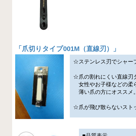
「
爪切りタイプ001M（直線刃）
」
☆ステンレス刃でシャー
☆爪の割れにくい直線刃
女性やお子様などの柔
薄い爪の方にオススメ
☆爪が飛び散らないスト
■品質表示