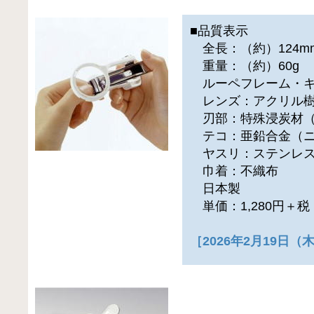
■品質表示
全長：（約）124m
重量：（約）60g
ルーペフレーム・キ
レンズ：アクリル樹
刃部：特殊浸炭材（
テコ：亜鉛合金（ニ
ヤスリ：ステンレス
巾着：不織布
日本製
単価：1,280円＋
［2026年2月19日