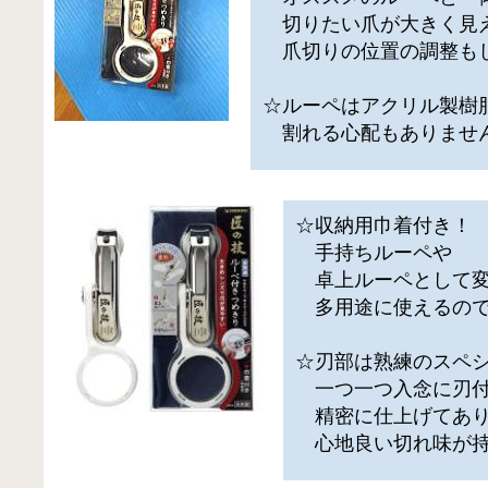
切りたい爪が大きく見
爪切りの位置の調整も
☆ルーペはアクリル製樹
割れる心配もありませ
☆収納用巾着付き！
手持ちルーペや
卓上ルーペとして変
多用途に使えるので
☆刃部は熟練のスペ
一つ一つ入念に刃付
精密に仕上げてあり
心地良い切れ味が持