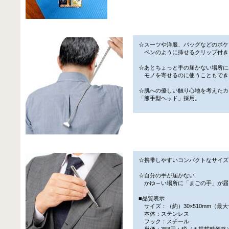
☆スーツや洋服、バッグなどのポケ
ペンのように挿せるクリップ付き
☆あとちょっと手の届かない場所に
モノを寄せるのに使うこともでき
☆肌への優しい触り心地を考えたカ
「熊手型ヘッド」採用。
☆携帯しやすいコンパクトなサイズ
☆自分の手が届かない
かゆ～い場所に「まごの手」が届
■品質表示
サイズ：（約）30×510mm（最
本体：ステンレス
フック：スチール
単価：358円＋税（＊掲載時価格