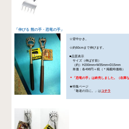
「
伸びる 熊の手・恐竜の手
」
☆背中かき。
☆約60cmまで伸びます。
■品質表示
サイズ（伸ばす前）
（約）H200mm×W35mm×D15mm
単価：各498円＋税（＊掲載時価格）
＊「恐竜の手」は終売しました。（在庫
★特集ページ
「敬老の日に。」は
コチラ