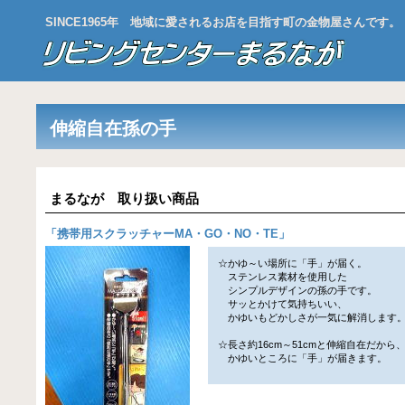
SINCE1965年 地域に愛されるお店を目指す町の金物屋さんです。
伸縮自在孫の手
まるなが 取り扱い商品
「
携帯用スクラッチャーMA・GO・NO・TE
」
☆かゆ～い場所に「手」が届く。
ステンレス素材を使用した
シンプルデザインの孫の手です。
サッとかけて気持ちいい、
かゆいもどかしさが一気に解消します
☆長さ約16cm～51cmと伸縮自在だから
かゆいところに「手」が届きます。