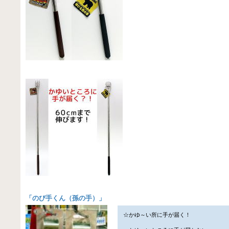
「
のび手くん（孫の手）
」
☆かゆ～い所に手が届く！