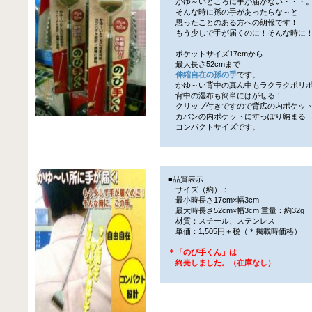
かゆ～いところに手が届かない・・・
そんな時に孫の手があったらな～と
思ったことのある方への朗報です！
もう少しで手が届くのに！そんな時に
ポケットサイズ17cmから
最大長さ52cmまで
伸縮自在の孫の手
です。
かゆ～い背中の真ん中もラクラクポリ
背中の湿布も簡単にはがせる！
クリップ付きですので背広の内ポケッ
カバンの内ポケットにすっぽり納まる
コンパクトサイズです。
■品質表示
サイズ（約）：
最小時長さ17cm×幅3cm
最大時長さ52cm×幅3cm 重量：約32g
材質：スチール、ステンレス
単価：1,505円＋税（＊掲載時価格）
＊「のび手くん」は
終売しました。（在庫なし）