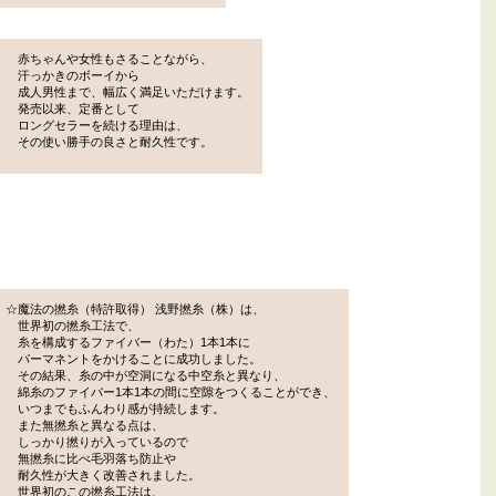
赤ちゃんや女性もさることながら、
汗っかきのボーイから
成人男性まで、幅広く満足いただけます。
発売以来、定番として
ロングセラーを続ける理由は、
その使い勝手の良さと耐久性です。
☆魔法の撚糸（特許取得） 浅野撚糸（株）は、
世界初の撚糸工法で、
糸を構成するファイバー（わた）1本1本に
パーマネントをかけることに成功しました。
その結果、糸の中が空洞になる中空糸と異なり、
綿糸のファイバー1本1本の間に空隙をつくることができ、
いつまでもふんわり感が持続します。
また無撚糸と異なる点は、
しっかり撚りが入っているので
無撚糸に比べ毛羽落ち防止や
耐久性が大きく改善されました。
世界初のこの撚糸工法は、