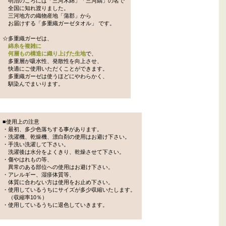
明治のころには「三河木綿」「三河縞」の名で
全国に知れ渡りました。
三河地方の織物産地「蒲郡」から
お届けする「多重織ガーゼタオル」 です。
☆多重織ガーゼは、
綿糸を複雑に
何層もの構造に織り上げた生地
で、
多重層が吸水性、発散性を向上させ、
快適にご使用いただくことができます。
多重織ガーゼは使うほどにやわらかく、
馴染んでまいります。
■使用上の注意
・最初、多少色落ちする事があります。
・洗濯機、乾燥機、漂白剤の使用はお避け下さい。
・手洗い洗濯して下さい。
洗濯後は水分をよくきり、乾燥させて下さい。
・傷やはれもの等、
異常のある部位への使用はお避け下さい。
・アレルギー、湿疹体質等、
体質に合わない方は使用をお止め下さい。
・使用しているうちにサイズが多少収縮いたします。
（収縮率10％）
・使用しているうちに退色していきます。