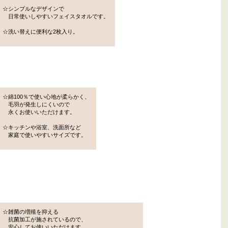
☆シンプルなデザインで
日常使いしやすいフェイスタオルです。
☆洗い替えに便利な2枚入り。
☆綿100％で使い心地が柔らかく、
毛羽が発生しにくいので
永くお使いいただけます。
☆キッチンや浴室、洗面所など
家庭で使いやすいサイズです。
☆雑菌の増殖を抑える
抗菌加工が施されているので、
安心してお使いいただけます。