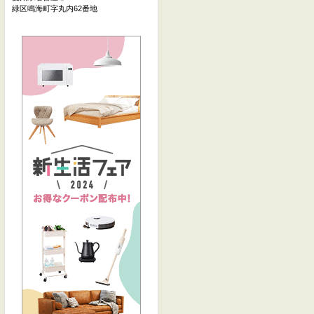
緑区鳴海町字丸内62番地