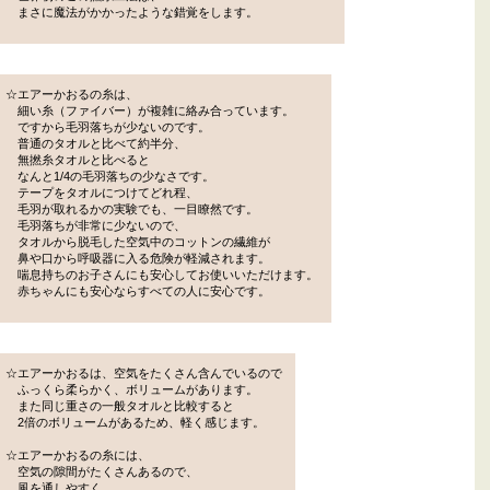
まさに魔法がかかったような錯覚をします。
☆エアーかおるの糸は、
細い糸（ファイバー）が複雑に絡み合っています。
ですから毛羽落ちが少ないのです。
普通のタオルと比べて約半分、
無撚糸タオルと比べると
なんと1/4の毛羽落ちの少なさです。
テープをタオルにつけてどれ程、
毛羽が取れるかの実験でも、一目瞭然です。
毛羽落ちが非常に少ないので、
タオルから脱毛した空気中のコットンの繊維が
鼻や口から呼吸器に入る危険が軽減されます。
喘息持ちのお子さんにも安心してお使いいただけます。
赤ちゃんにも安心ならすべての人に安心です。
☆エアーかおるは、空気をたくさん含んでいるので
ふっくら柔らかく、ボリュームがあります。
また同じ重さの一般タオルと比較すると
2倍のボリュームがあるため、軽く感じます。
☆エアーかおるの糸には、
空気の隙間がたくさんあるので、
風を通しやすく、