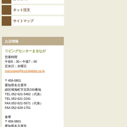
ネット注文
サイトマップ
お店情報
リビングセンターまるなが
営業時間
午前8：30～午後7：00
定休日：水曜日
marunaga@kvd.biglobe.ne.jp
〒458-0801
愛知県名古屋市
緑区鳴海町字京田150番地
TEL.052-621-5462（代表）
TEL.052-621-2241
FAX.052-621-5571（代表）
FAX.052-629-1751
倉庫
〒458-0801
愛知県名古屋市