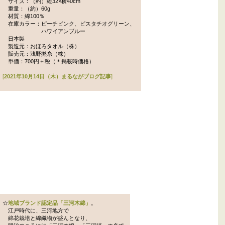
サイズ：（約）縦32×横40cm
重量：（約）60g
材質：綿100％
在庫カラー：ピーチピンク、ピスタチオグリーン、
ハワイアンブルー
日本製
製造元：おほろタオル（株）
販売元：浅野撚糸（株）
単価：700円＋税（＊掲載時価格）
[
2021年10月14日（木）まるながブログ記事
]
☆
地域ブランド認定品「三河木綿」
。
江戸時代に、三河地方で
綿花栽培と綿織物が盛んとなり、