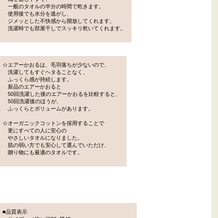
一般のタオルの半分の時間で乾きます。
使用後でも水分を逃がし、
ジメッとした不快感から開放してくれます。
洗濯時でも部屋干しでスッキリ乾いてくれます。
☆エアーかおるは、毛羽落ちが少ないので、
洗濯してもすぐヘタることなく、
ふっくら感が持続します。
新品のエアーかおると
50回洗濯した後のエアーかおるを比較すると、
50回洗濯後のほうが、
ふっくらとボリュームがあります。
☆オーガニックコットンを採用することで
更にすべての人に安心の
やさしいタオルになりました。
肌の弱い方でも安心して選んでいただけ、
贈り物にも最適のタオルです。
■品質表示