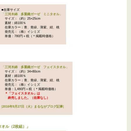
■在庫サイズ
「
三河木綿 多重織ガーゼ ミニタオル
」
サイズ：（約）25×25cm
素材：綿100％
在庫カラー：青、青緑、薄紫、紺、桃
発売元：（株）イシミズ
単価：780円＋税（＊掲載時価格）
「
三河木綿 多重織ガーゼ フェイスタオル
」
サイズ：（約）34×80cm
素材：綿100％
在庫カラー：青、青緑、薄紫、紺、桃
発売元：（株）イシミズ
単価：1,480円＋税（＊掲載時価格）
＊「フェイスタオル」は
終売しました。（在庫なし）
[
2016年9月27日（火）まるながブログ記事
]
タオル（2枚組）
」