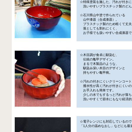
☆特殊塗装を施した、汚れが付きに
洗いやすいプラスチック製のどん
☆石川県山中塗で作られている
山中漆器（合成漆器）。
プラスチック製のため軽くて丈夫
落としても割れにくく、
お子様でも扱いやすい合成漆器で
☆木目調が食卓に馴染む、
伝統の亀甲デザイン。
まるで木製品のような、
馴染み深い木目のデザインと
持ちやすい亀甲椀。
☆汚れの付きにくいクリーンコート
撥水性が高く汚れが付きにくいの
お手入れも簡単です。
少しの水でもするっと汚れが落ち
洗いやすくて節水にもなり経済的
☆電子レンジにも対応しているので
「1人分の温めなおし」などにも最