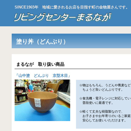
SINCE1965年 地域に愛されるお店を目指す町の金物屋さんです。
塗り丼（どんぶり）
まるなが 取り扱い商品
「
山中塗 どんぶり 京型木目
」
☆物はもちろん、うどんや蕎麦など
ちょうど良いどんぶりです。
☆食洗機・電子レンジに対応してい
普段使いに最適です。
☆軽くて丈夫な樹脂製なので、
お子さまやお年寄りのいるご家庭
安心してお使いいただけます。