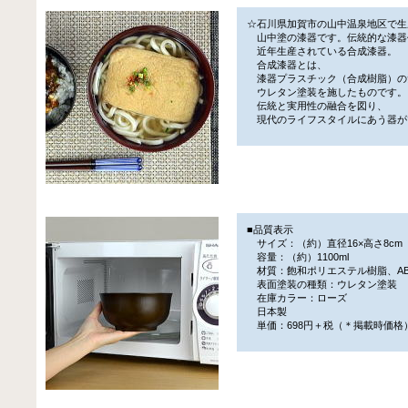
☆石川県加賀市の山中温泉地区で生
山中塗の漆器です。伝統的な漆器
近年生産されている合成漆器。
合成漆器とは、
漆器プラスチック（合成樹脂）の
ウレタン塗装を施したものです。
伝統と実用性の融合を図り、
現代のライフスタイルにあう器が
■品質表示
サイズ：（約）直径16×高さ8cm
容量：（約）1100ml
材質：飽和ポリエステル樹脂、AB
表面塗装の種類：ウレタン塗装
在庫カラー：ローズ
日本製
単価：698円＋税（＊掲載時価格