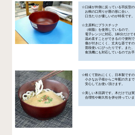
☆口縁が外側に反っている羽反型の
お椀の口周りが唇の形に合い、
口当たりが優しいのが特長です。
☆主原料にプラスチック
（樹脂）を使用しているので、
電子レンジに対応。1杯分だけで
温め直すことができるので便利で
傷が付きにくく、丈夫な器ですの
普段使いにぴったりです。また、
食洗機にも対応しているのでお手
☆軽くて割れにくく、日本製ですの
小さなお子様からご年配の方まで
安心してお使い頂けます。
☆美しい木目調です。木だけでは実
合理性や耐久性を併せ持っていま