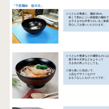
「
千筋麺鉢 栃木目
」
☆うどんや蕎麦に、麺鉢18cm。
軽くて割れにくい樹脂製の麺鉢で
お子さまやお年寄りのいるご家庭
安心してお使いいただけます。
☆うどんや蕎麦などの麺類ものには
親子丼や天丼などをよそって
大き目の丼ぶりとしても。
☆落ち着いた色合いで、
上品なデザインなので
おもてなしにもぴったりです。