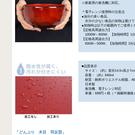
☆家庭用の食洗機に対応。
＊電子レンジ使用時の注意点
●油分の多い食品、
水分の少ない食品の加熱は避けて
●加熱時は以下の範囲内でご使用く
【定格高周波出力】
1000W～800W、【加熱時間】1
【定格高周波出力】
600W～500W、【加熱時間】3分
■品質表示
サイズ：（約）直径14.6×高さ7c
容量：（約）840ml
材質：飽和ポリエステル樹脂、AB
日本製
食洗機、電子レンジ対応
単価：698円＋税（＊掲載時価格
「
どんぶり 木目 羽反型
」