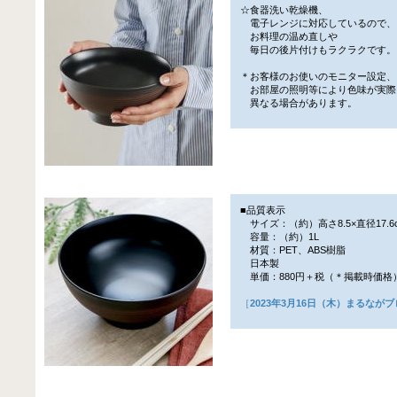
☆食器洗い乾燥機、
電子レンジに対応しているので、
お料理の温め直しや
毎日の後片付けもラクラクです。
＊お客様のお使いのモニター設定、
お部屋の照明等により色味が実際
異なる場合があります。
■品質表示
サイズ：（約）高さ8.5×直径17.6
容量：（約）1L
材質：PET、ABS樹脂
日本製
単価：880円＋税（＊掲載時価格
［
2023年3月16日（木）まるなが