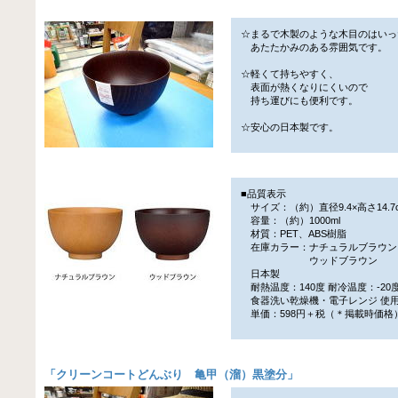
☆まるで木製のような木目のはいっ
あたたかみのある雰囲気です。
☆軽くて持ちやすく、
表面が熱くなりにくいので
持ち運びにも便利です。
☆安心の日本製です。
■品質表示
サイズ：（約）直径9.4×高さ14.7
容量：（約）1000ml
材質：PET、ABS樹脂
在庫カラー：ナチュラルブラウン
ウッドブラウン
日本製
耐熱温度：140度 耐冷温度：-20
食器洗い乾燥機・電子レンジ 使
単価：598円＋税（＊掲載時価格
「
クリーンコートどんぶり 亀甲（溜）黒塗分
」