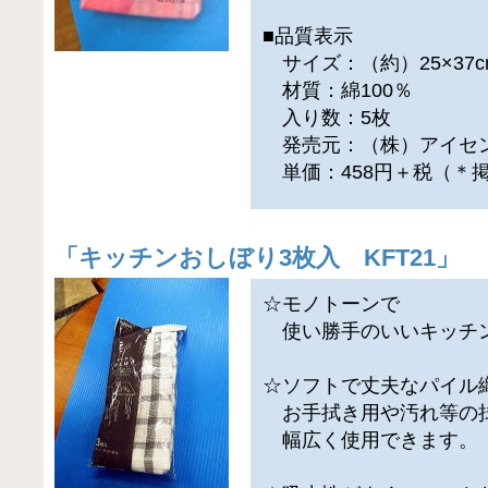
■品質表示
サイズ：（約）25×37c
材質：綿100％
入り数：5枚
発売元：（株）アイセ
単価：458円＋税（＊
「
キッチンおしぼり3枚入 KFT21
」
☆モノトーンで
使い勝手のいいキッチ
☆ソフトで丈夫なパイル
お手拭き用や汚れ等の
幅広く使用できます。