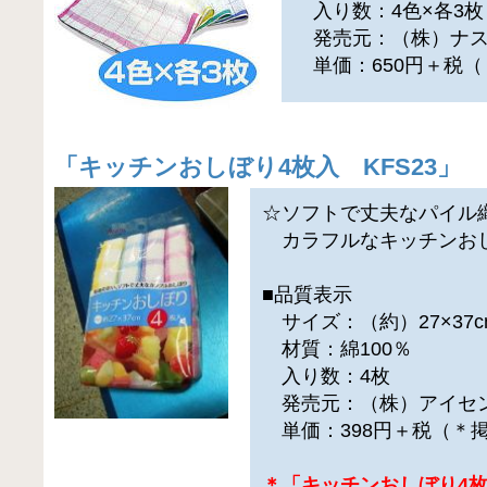
入り数：4色×各3枚
発売元：（株）ナス
単価：650円＋税（
「
キッチンおしぼり4枚入 KFS23
」
☆ソフトで丈夫なパイル
カラフルなキッチンお
■品質表示
サイズ：（約）27×37c
材質：綿100％
入り数：4枚
発売元：（株）アイセ
単価：398円＋税（＊
＊「キッチンおしぼり4枚