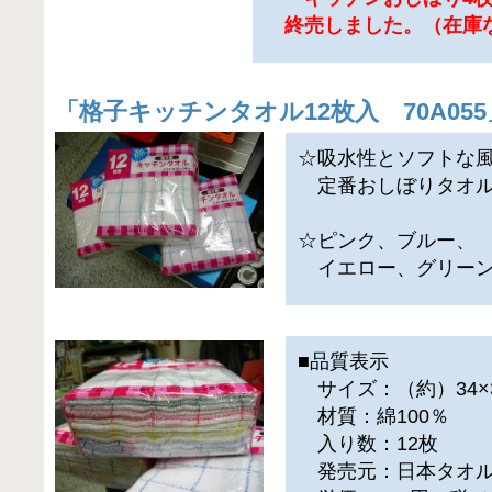
終売しました。（在庫
「
格子キッチンタオル12枚入 70A055
☆吸水性とソフトな
定番おしぼりタオ
☆ピンク、ブルー、
イエロー、グリーン
■品質表示
サイズ：（約）34×
材質：綿100％
入り数：12枚
発売元：日本タオ