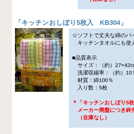
「
キッチンおしぼり5枚入 KB304
」
☆ソフトで丈夫な綿のパ
キッチンタオルにも使
■品質表示
サイズ：（約）27×42c
洗濯収縮率：（約）10
材質：綿100％
入り数：5枚
＊「キッチンおしぼり5
メーカー廃盤につき終
（在庫なし）