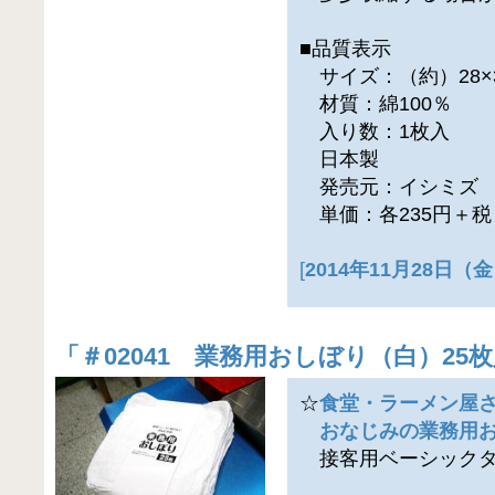
■品質表示
サイズ：（約）28×3
材質：綿100％
入り数：1枚入
日本製
発売元：イシミズ
単価：各235円＋税
[
2014年11月28日
「
＃02041 業務用おしぼり（白）25
☆
食堂・ラーメン屋
おなじみの業務用お
接客用ベーシックタ