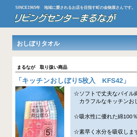
SINCE1965年 地域に愛されるお店を目指す町の金物屋さんです。
おしぼりタオル
まるなが 取り扱い商品
「
キッチンおしぼり5枚入 KFS42
」
☆ソフトで丈夫なパイル
カラフルなキッチンお
☆吸水性に優れた綿100
☆素早く水分を吸収しま