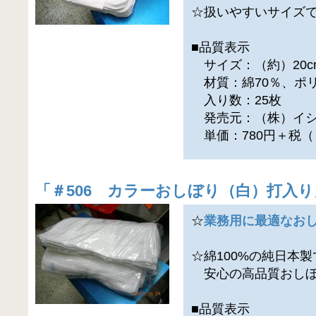
☆扱いやすいサイズ
■品質表示
サイズ：（約）20cm
材質：綿70％、ポリ
入り数：25枚
発売元：（株）イシ
単価：780円＋税（
「
＃506 カラーおしぼり（白）打入り
☆
業務用に最適なお
☆綿100%の純日本
安心の高品質おしぼ
■品質表示