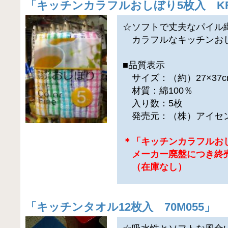
「
キッチンカラフルおしぼり5枚入 KF
☆ソフトで丈夫なパイル
カラフルなキッチンお
■品質表示
サイズ：（約）27×37c
材質：綿100％
入り数：5枚
発売元：（株）アイセ
＊「キッチンカラフルお
メーカー廃盤につき終
（在庫なし）
「
キッチンタオル12枚入 70M055
」