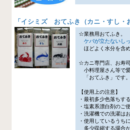
「
イシミズ おてふき（カニ・すし・
☆業務用おてふき。
ケバが立たないし
ほどよく水分を含め
☆カニ専門店、お寿
小料理屋さん等で愛
「おてふき」です
【使用上の注意】
・最初多少色落ちす
・塩素系漂白剤のご
・洗濯機での洗濯は
・使用しているうち
多少収縮する場合が