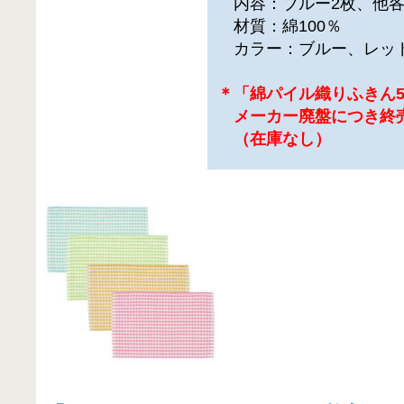
内容：ブルー2枚、他各
材質：綿100％
カラー：ブルー、レッ
＊「綿パイル織りふきん5
メーカー廃盤につき終
（在庫なし）