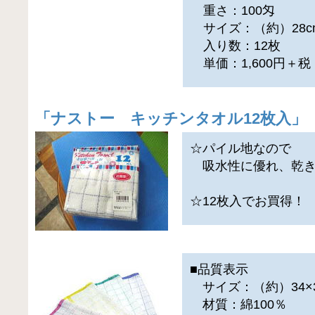
重さ：100匁
サイズ：（約）28cm
入り数：12枚
単価：1,600円＋
「
ナストー キッチンタオル12枚入
」
☆パイル地なので
吸水性に優れ、乾き
☆12枚入でお買得！
■品質表示
サイズ：（約）34×3
材質：綿100％