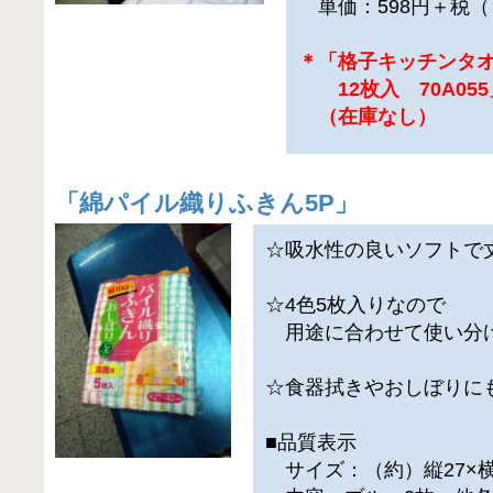
単価：598円＋税（
＊「格子キッチンタ
12枚入 70A05
（在庫なし）
「
綿パイル織りふきん5P
」
☆吸水性の良いソフトで
☆4色5枚入りなので
用途に合わせて使い分
☆食器拭きやおしぼりに
■品質表示
サイズ：（約）縦27×横