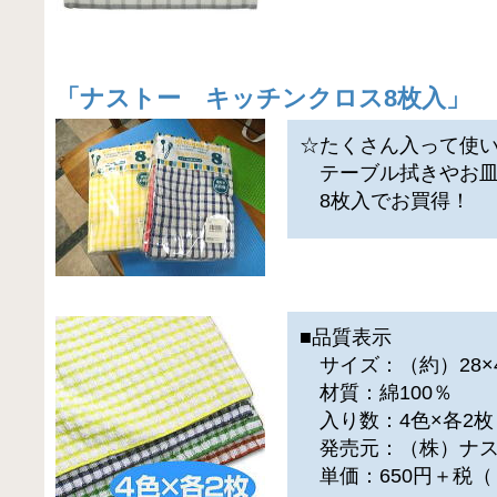
「
ナストー キッチンクロス8枚入
」
☆たくさん入って使
テーブル拭きやお皿
8枚入でお買得！
■品質表示
サイズ：（約）28×4
材質：綿100％
入り数：4色×各2枚
発売元：（株）ナス
単価：650円＋税（