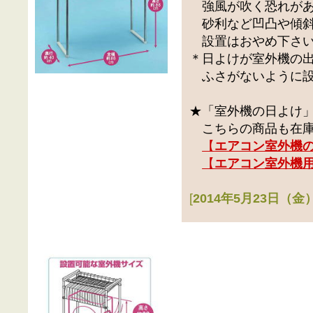
強風が吹く恐れがあ
砂利など凹凸や傾斜
設置はおやめ下さ
＊日よけが室外機の
ふさがないように設
★「室外機の日よけ
こちらの商品も在庫
【
エアコン室外機
【
エアコン室外機
[
2014年5月23日（