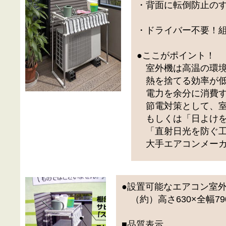
・背面に転倒防止の
・ドライバー不要！
●ここがポイント！
室外機は高温の環境
熱を捨てる効率が低
電力を余分に消費す
節電対策として、室
もしくは「日よけを
「直射日光を防ぐ工
大手エアコンメーカ
●設置可能なエアコン室
（約）高さ630×全幅79
■品質表示