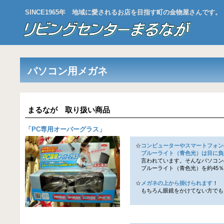
SINCE1965年 地域に愛されるお店を目指す町の金物屋さんです。
パソコン用メガネ
まるなが 取り扱い商品
「
PC専用オーバーグラス
」
☆
コンピューターやスマートフォン
ブルーライト（青色光）は目に負
言われています。そんなパソコン
ブルーライト（青色光）を約45％
☆
メガネの上から掛けられます
！
もちろん眼鏡をかけてない方でも