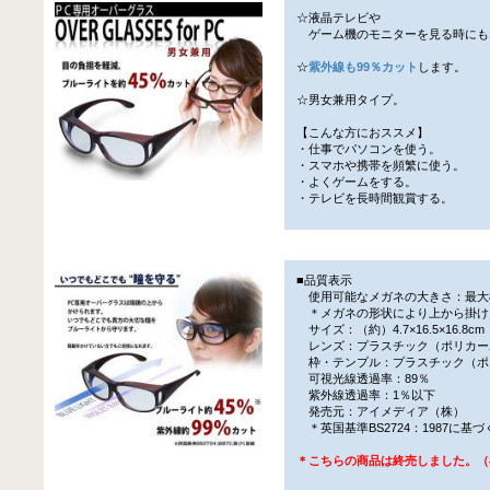
☆液晶テレビや
ゲーム機のモニターを見る時にも
☆
紫外線も99％カット
します。
☆男女兼用タイプ。
【こんな方におススメ】
・仕事でパソコンを使う。
・スマホや携帯を頻繁に使う。
・よくゲームをする。
・テレビを長時間観賞する。
■品質表示
使用可能なメガネの大きさ：最大横幅
＊メガネの形状により上から掛け
サイズ：（約）4.7×16.5×16.8cm
レンズ：プラスチック（ポリカー
枠・テンプル：プラスチック（ポ
可視光線透過率：89％
紫外線透過率：1％以下
発売元：アイメディア（株）
＊英国基準BS2724：1987に基
＊こちらの商品は終売しました。（