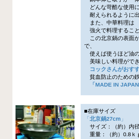
どんな苛酷な使用
耐えられるように出
また、中華料理は
強火で料理すること
この北京鍋の表面が
で、
使えば使うほど油の
美味しい料理ができ
コックさんがおす
貧血防止のための鉄
「MADE IN JAP
■在庫サイズ
「
北京鍋27cm
」
サイズ：（約）内径2
重量：（約）0.8ｋ