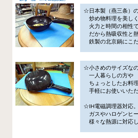
☆日本製（燕三条）
炒め物料理を美しく
火力と時間の相性で
だから熱吸収性と熱
鉄製の北京鍋にこだ
☆小さめのサイズな
一人暮らしの方や
ちょっとしたお料理
手軽にお使いいただ
☆IH電磁調理器対応
ガスやハロゲンヒー
様々な熱源に対応し