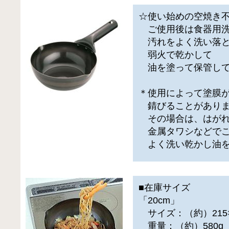
☆使い始めの空焼き
ご使用後は食器用洗
汚れをよく洗い落と
弱火で乾かして
油を塗って保管して
＊使用によって塗膜
錆びることがありま
その場合は、はがれ
金属タワシなどでこ
よく洗い乾かし油を
■在庫サイズ
「20cm」
サイズ：（約）215×3
重量：（約）580g