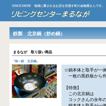
SINCE1965年 地域に愛されるお店を目指す町の金物屋さんです。
鉄製 北京鍋（炒め鍋）
まるなが 取り扱い商品
「
味一鉄 北京鍋
」
☆鍋本体と取手が一
一枚の黒鉄板から作
【特徴】
この北京鍋は
コックさんの永年の
鍋本体と取手が一体