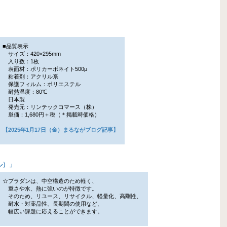
■品質表示
サイズ：420×295mm
入り数：1枚
表面材：ポリカーボネイト500μ
粘着剤：アクリル系
保護フィルム：ポリエステル
耐熱温度：80℃
日本製
発売元：リンテックコマース（株）
単価：1,680円＋税（＊掲載時価格）
【2025年1月17日（金）まるながブログ記事】
ル）
」
☆プラダンは、中空構造のため軽く、
重さや水、熱に強いのが特徴です。
そのため、リユース、リサイクル、軽量化、高剛性、
耐水・対薬品性、長期間の使用など、
幅広い課題に応えることができます。