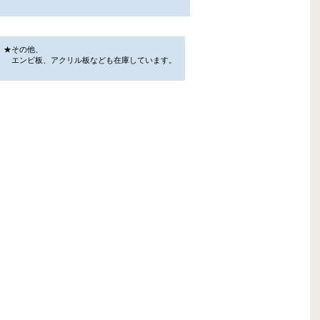
★その他、
エンビ板、アクリル板なども在庫しています。