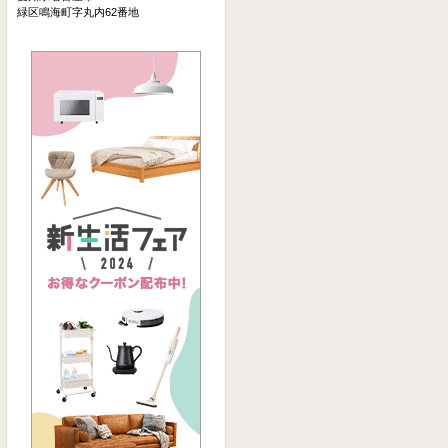
緑区鳴海町字丸内62番地