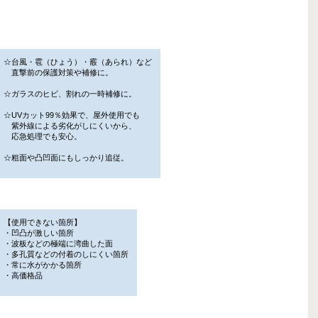
☆台風・雹（ひょう）・霰（あられ）など
直撃前の保護対策や補修に。
☆ガラスのヒビ、割れの一時補修に。
☆UVカット99％効果で、屋外使用でも
紫外線による劣化がしにくいから、
応急処理でも安心。
☆粗面や凸凹面にもしっかり追従。
【使用できない箇所】
・凹凸が激しい箇所
・波板などの極端に湾曲した面
・多孔質などの付着のしにくい箇所
・常に水がかかる箇所
・高価格品