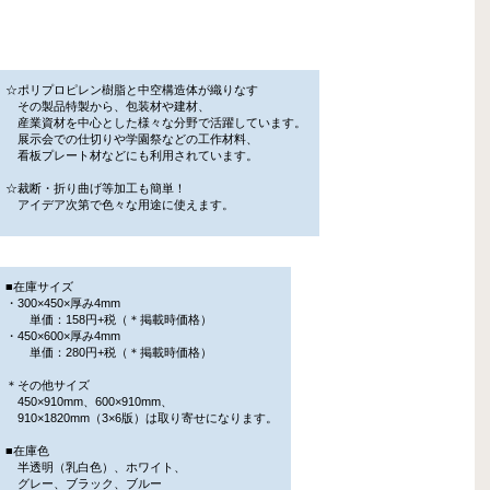
☆ポリプロピレン樹脂と中空構造体が織りなす
その製品特製から、包装材や建材、
産業資材を中心とした様々な分野で活躍しています。
展示会での仕切りや学園祭などの工作材料、
看板プレート材などにも利用されています。
☆裁断・折り曲げ等加工も簡単！
アイデア次第で色々な用途に使えます。
■在庫サイズ
・300×450×厚み4mm
単価：158円+税（＊掲載時価格）
・450×600×厚み4mm
単価：280円+税（＊掲載時価格）
＊その他サイズ
450×910mm、600×910mm、
910×1820mm（3×6版）は取り寄せになります。
■在庫色
半透明（乳白色）、ホワイト、
グレー、ブラック、ブルー