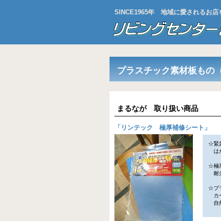
SINCE1965年 地域に愛される
プラスチック素材板もの
まるなが 取り扱い商品
「
リンテック 極厚補修シート
」
☆緊
はが
☆極
耐久
☆プ
カー
自然