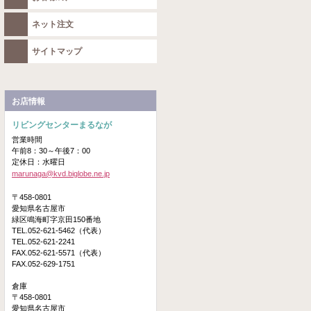
ネット注文
サイトマップ
お店情報
リビングセンターまるなが
営業時間
午前8：30～午後7：00
定休日：水曜日
marunaga@kvd.biglobe.ne.jp
〒458-0801
愛知県名古屋市
緑区鳴海町字京田150番地
TEL.052-621-5462（代表）
TEL.052-621-2241
FAX.052-621-5571（代表）
FAX.052-629-1751
倉庫
〒458-0801
愛知県名古屋市