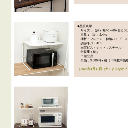
■品質表示
サイズ：（約）幅40～60×奥行36.8
重量：（約）2.4kg
棚板・フレーム・伸縮パイプ：ス
調節ネジ：ABS
固定ビス・ナット：スチール
耐荷重：5kg
＊組立品
単価：3,880円＋税（＊掲載時価
［2025年1月11日（土）まるなが