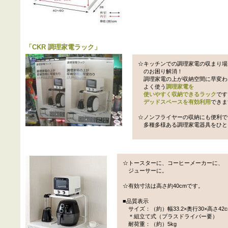
「
CKR 調理家電ラック
」
☆キッチンでの調理家電の収まり場
のお困り解消！
調理家電の上が収納空間に早変わ
よく使う
調理家電を
使いやすく収納できるラック
です
デッドスペースを有効利用
できま
☆ノンフライヤーの収納にも便利で
多種多様ある調理家電器具をひと
☆トースターに、コーヒーメーカーに、
ジューサーに。
☆有効寸法は高さ約40cmです。
■品質表示
サイズ：（約）幅33.2×奥行30×高さ42c
＊組立て式（プラスドライバー要）
耐荷重：（約）5kg