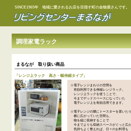
SINCE1965年 地域に愛されるお店を目指す町の金物屋さんです。
調理家電ラック
まるなが 取り扱い商品
「
レンジ上ラック 高さ・幅伸縮タイプ
」
☆電子レンジまわりの空間を
有効利用できる伸縮レンジラック。
レンジ上ラックを使うことで、
今までデッドスペースになっていた
電子レンジ上を有効活用できます。
☆電子レンジの隣にトースターを置いた
横に広がっていた空間も、
物を縦に収納することで
今までよりも収納スペースがぐっと広
気持ちよく整えれば、日々のお料理も