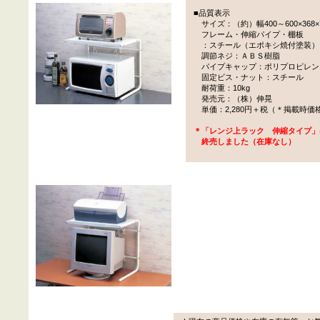
■品質表示
サイズ：（約）幅400～600×368×
フレーム・伸縮パイプ・棚板
：スチール（エポキシ焼付塗装）
調節ネジ：ＡＢＳ樹脂
パイプキャップ：ポリプロピレン
固定ビス・ナット：スチール
耐荷重：10kg
発売元：（株）伸晃
単価：2,280円＋税（＊掲載時価
＊「レンジ上ラック 伸縮タイプ」
終売しました（在庫なし）