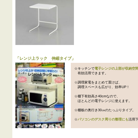
「
レンジ上ラック 伸縮タイプ
」
☆キッチンで
電子レンジの上部が収納空
有効活用できます。
☆調理家電をまとめて置けば、
調理スペースも広がり、効率UP！
☆棚下有効高さ40cmなので、
ほとんどの電子レンジに使えます。
☆棚板の奥行き30㎝のたっぷりタイプ。
☆
パソコンのデスク周りの整理にも
活用