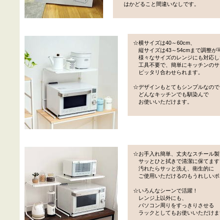
はかどること間違いなしです。
☆横サイズは40～60cm、
縦サイズは43～54cmまで調整が
様々なサイズのレンジにも対応し
工具不要で、簡単にキッチンのサ
ピッタリ合わせられます。
☆デザインもとてもシンプルなので
どんなキッチンでも馴染んで
お使いいただけます。
☆お手入れ簡単、丈夫なスチール製
サッとひと拭きで清潔に保てます
汚れたらサッと洗え、衛生的に
ご使用いただけるのもうれしいポ
☆いろんなシーンで活躍！
レンジ上以外にも、
パソコン周りをすっきりさせる
ラックとしてもお使いいただけま