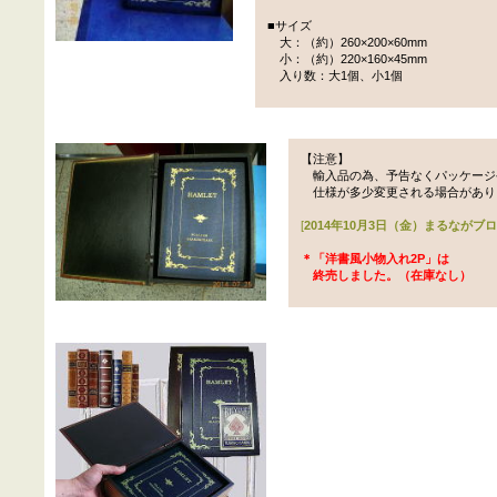
■サイズ
大：（約）260×200×60mm
小：（約）220×160×45mm
入り数：大1個、小1個
【注意】
輸入品の為、予告なくパッケージ
仕様が多少変更される場合があり
[
2014年10月3日（金）まるながブ
＊「洋書風小物入れ2P」は
終売しました。（在庫なし）