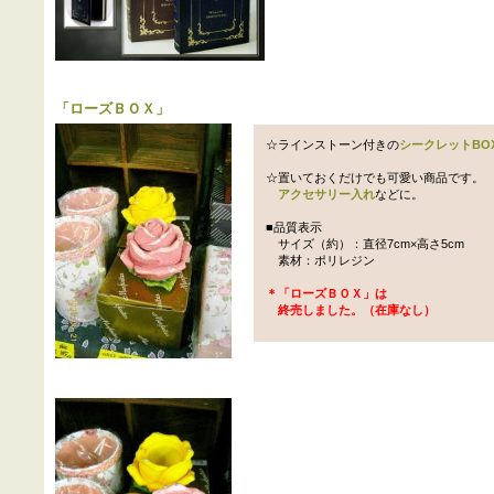
「
ローズＢＯＸ
」
☆ラインストーン付きの
シークレットBO
☆置いておくだけでも可愛い商品です。
アクセサリー入れ
などに。
■品質表示
サイズ（約）：直径7cm×高さ5cm
素材：ポリレジン
＊「ローズＢＯＸ」は
終売しました。（在庫なし）