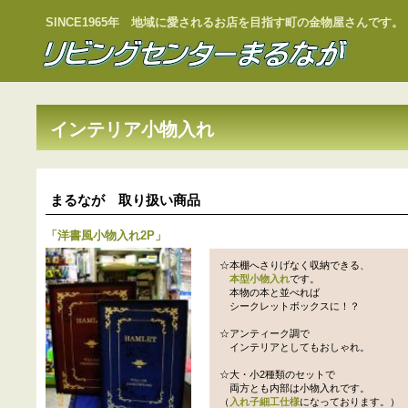
SINCE1965年 地域に愛されるお店を目指す町の金物屋さんです。
インテリア小物入れ
まるなが 取り扱い商品
「
洋書風小物入れ2P
」
☆本棚へさりげなく収納できる、
本型小物入れ
です。
本物の本と並べれば
シークレットボックスに！？
☆アンティーク調で
インテリアとしてもおしゃれ。
☆大・小2種類のセットで
両方とも内部は小物入れです。
（
入れ子細工仕様
になっております。）