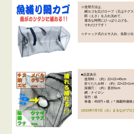
☆使用方法は、
網カゴを広げロープ（又はテグス
餌（えさ）を入れ沈めて、
適当な時間にひっぱり上げる。
それだけです！
☆チャック式のエサ入れ、魚取り出
■品質表示
使用時：（約）22×22×45cm
折りたたみ時：（約）22×22×1c
採捕穴：（約）直径6cm
網：ナイロン
張竹：鉄
単価：450円＋税（＊掲載時価格
[
2015年7月7日（火）まるながブロ