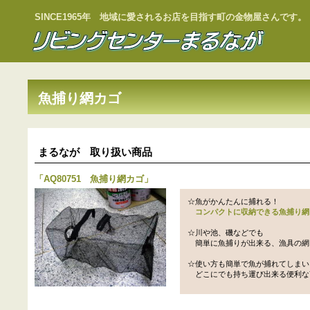
SINCE1965年 地域に愛されるお店を目指す町の金物屋さんです。
魚捕り網カゴ
まるなが 取り扱い商品
「
AQ80751 魚捕り網カゴ
」
☆魚がかんたんに捕れる！
コンパクトに収納できる魚捕り網
☆川や池、磯などでも
簡単に魚捕りが出来る、漁具の網
☆使い方も簡単で魚が捕れてしまい
どこにでも持ち運び出来る便利な