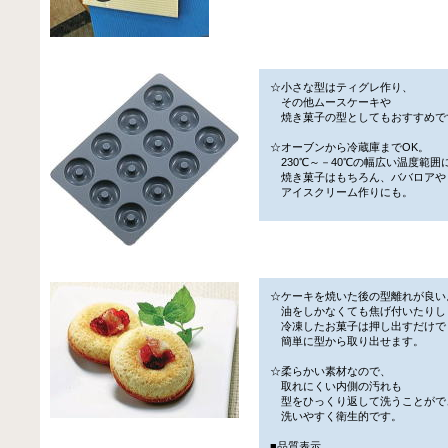
☆小さな型はティグレ作り、
その他ムースケーキや
焼き菓子の型としてもおすすめで
☆オーブンから冷蔵庫までOK。
230℃～－40℃の幅広い温度範囲
焼き菓子はもちろん、ババロアや
アイスクリーム作りにも。
☆ケーキを焼いた後の型離れが良い
油をしかなくても焦げ付いたりし
冷凍したお菓子は押し出すだけで
簡単に型から取り出せます。
☆柔らかい素材なので、
取れにくい内側の汚れも
型をひっくり返して洗うことがで
洗いやすく衛生的です。
■品質表示