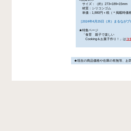
サイズ：（約）273×189×15mm
材質：シリコンゴム
単価：1,880円＋税（＊掲載時価
［2024年4月25日（木）まるなが
★特集ページ
「食育 親子で楽しい
Cooking＆お菓子作り！」は
コ
★現在の商品価格や在庫の有無等、お