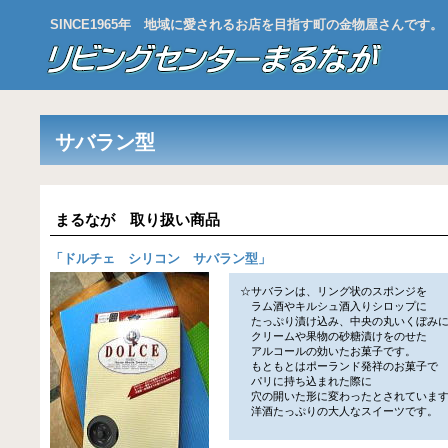
SINCE1965年 地域に愛されるお店を目指す町の金物屋さんです。
サバラン型
まるなが 取り扱い商品
「
ドルチェ シリコン サバラン型
」
☆サバランは、リング状のスポンジを
ラム酒やキルシュ酒入りシロップに
たっぷり漬け込み、中央の丸いくぼみ
クリームや果物の砂糖漬けをのせた
アルコールの効いたお菓子です。
もともとはポーランド発祥のお菓子で
パリに持ち込まれた際に
穴の開いた形に変わったとされていま
洋酒たっぷりの大人なスイーツです。