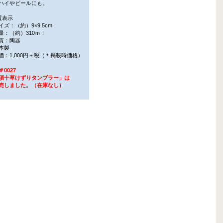
イやビールにも。
質表示
ズ：（約）9×9.5cm
：（約）310ｍｌ
質：陶器
本製
：1,000円＋税（＊掲載時価格）
0027
十草けずりタンブラー」は
しました。（在庫なし）