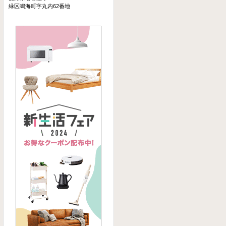
緑区鳴海町字丸内62番地