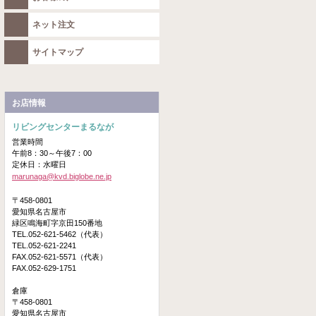
ネット注文
サイトマップ
お店情報
リビングセンターまるなが
営業時間
午前8：30～午後7：00
定休日：水曜日
marunaga@kvd.biglobe.ne.jp
〒458-0801
愛知県名古屋市
緑区鳴海町字京田150番地
TEL.052-621-5462（代表）
TEL.052-621-2241
FAX.052-621-5571（代表）
FAX.052-629-1751
倉庫
〒458-0801
愛知県名古屋市