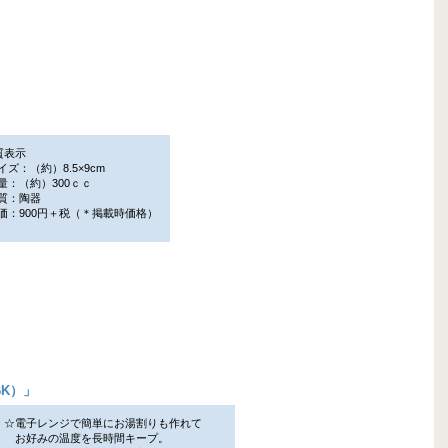
質表示
ズ：（約）8.5×9cm
：（約）300ｃｃ
質：陶器
：900円＋税（＊掲載時価格）
K）
」
☆電子レンジで簡単にお湯割りも作れて
お好みの温度を長時間キープ。