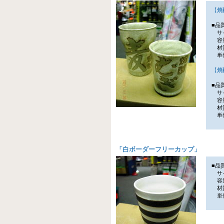
【
焼
■品
サイ
容量
材
単価
【
焼
■品
サイ
容量
材
単価
「
白ボーダーフリーカップ
」
■品
サイ
容量
材
単価