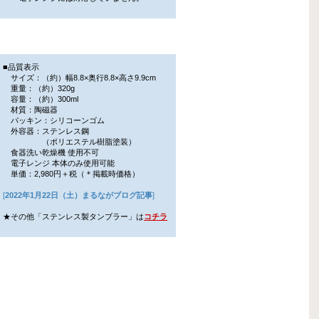
■品質表示
サイズ：（約）幅8.8×奥行8.8×高さ9.9cm
重量：（約）320g
容量：（約）300ml
材質：陶磁器
パッキン：シリコーンゴム
外容器：ステンレス鋼
（ポリエステル樹脂塗装）
食器洗い乾燥機 使用不可
電子レンジ 本体のみ使用可能
単価：2,980円＋税（＊掲載時価格）
[
2022年1月22日（土）まるながブログ記事
]
★その他「ステンレス製タンブラー」は
コチラ