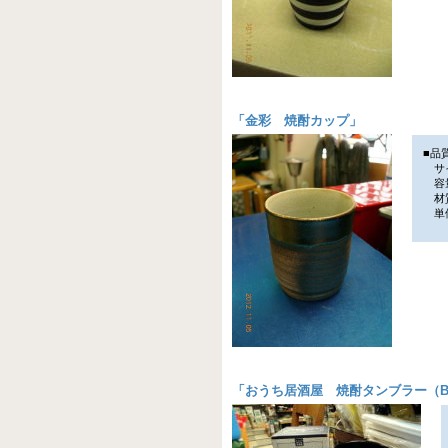
「
金彩 焼酎カップ
」
■品
サイ
容量
材
単価
「
おうち居酒屋 焼酎タンブラー（B