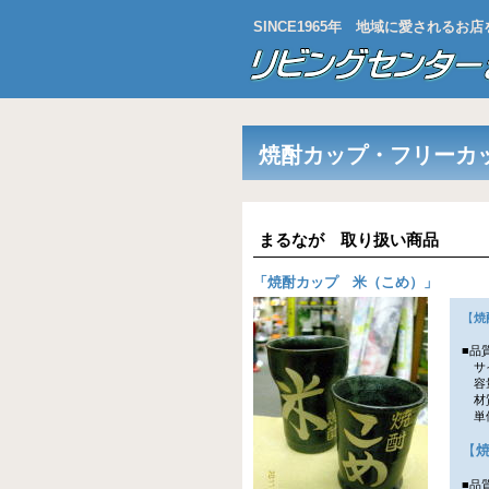
SINCE1965年 地域に愛される
焼酎カップ・フリーカ
まるなが 取り扱い商品
「
焼酎カップ 米（こめ）
」
【
焼
■品
サイ
容量
材
単価
【
■品