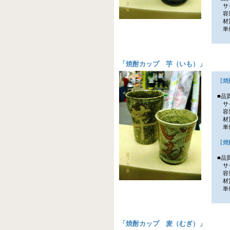
サイ
容量
材
単価
「
焼酎カップ 芋（いも）
」
【
焼
■品
サイ
容量
材
単価
【
焼
■品
サイ
容量
材
単価
「
焼酎カップ 麦（むぎ）
」