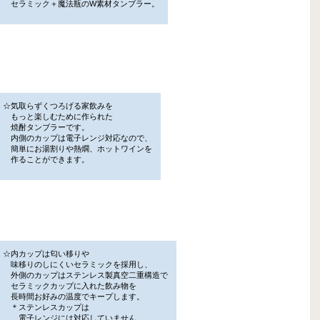
セラミック＋魔法瓶のW素材タンブラー。
☆気取らずくつろげる家飲みを
もっと楽しむために作られた
焼酎タンブラーです。
内側のカップは電子レンジ対応なので、
簡単にお湯割りや熱燗、ホットワインを
作ることができます。
☆内カップは匂い移りや
味移りのしにくいセラミックを採用し、
外側のカップはステンレス製真空二重構造で
セラミックカップに入れた飲み物を
長時間お好みの温度でキープします。
＊ステンレスカップは
電子レンジには対応していません。