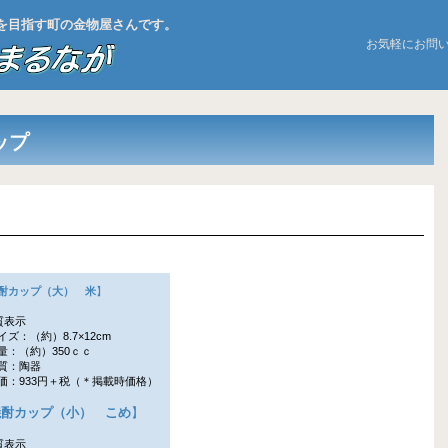
お店を目指す町の金物屋さんです。
お気軽にお問
ップ
酎カップ（大） 米
】
質表示
ズ：（約）8.7×12cm
：（約）350ｃｃ
質：陶器
：933円＋税（＊掲載時価格）
焼酎カップ（小） こめ
】
質表示