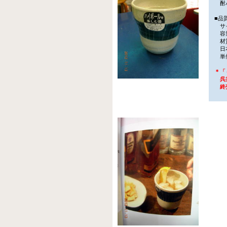
酎ハ
■品
サイ
容量
材
日
単価
＊「＃
呉須
終売