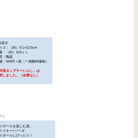
質表示
ズ：（約）9.1×13.5cm
：（約）410ｃｃ
質：陶器
：940円＋税（＊掲載時価格）
対流タンブラーいぶし」は
しました。（在庫なし）
ー
」
イボールを楽しむ器。
スキー+ソーダ。
ボールにぴったり！