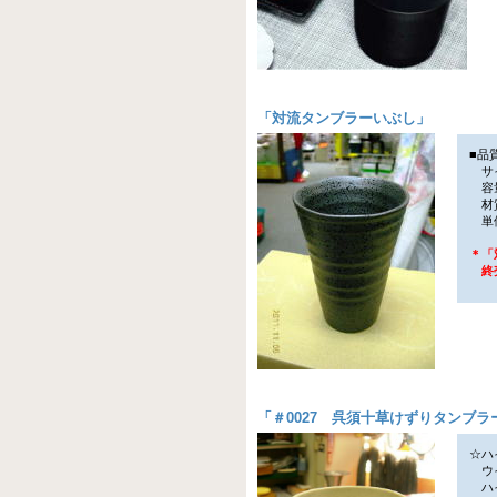
「
対流タンブラーいぶし
」
■品
サイ
容量
材
単価
＊「
終売
「
＃0027 呉須十草けずりタンブラ
☆ハ
ウイ
ハイ