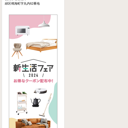
緑区鳴海町字丸内62番地