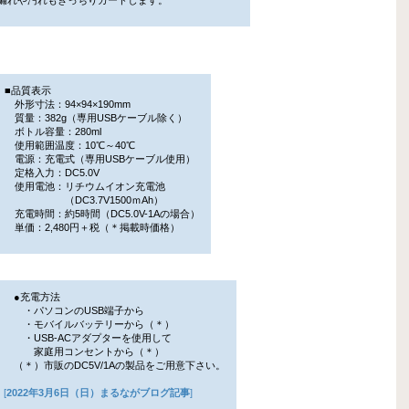
■品質表示
外形寸法：94×94×190mm
質量：382g（専用USBケーブル除く）
ボトル容量：280ml
使用範囲温度：10℃～40℃
電源：充電式（専用USBケーブル使用）
定格入力：DC5.0V
使用電池：リチウムイオン充電池
（DC3.7V1500ｍAh）
充電時間：約5時間（DC5.0V-1Aの場合）
単価：2,480円＋税（＊掲載時価格）
●充電方法
・パソコンのUSB端子から
・モバイルバッテリーから（＊）
・USB-ACアダプターを使用して
家庭用コンセントから（＊）
（＊）市販のDC5V/1Aの製品をご用意下さい。
[
2022年3月6日（日）まるながブログ記事
]