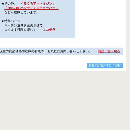
★その他、
「
くるくるアットミジン
」
、
「
HMC-01 ハンディミニチョッパー
」
なども在庫しています。
★特集ページ
「キッチン道具を充実させて
ますます料理を楽しく！」は
コチラ
現在の商品価格や在庫の有無等、お気軽にお問い合わせ下さい。
商品一覧へ戻る