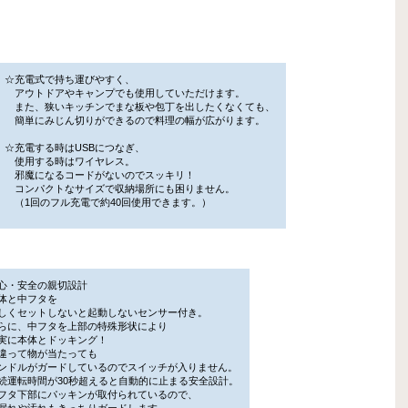
☆充電式で持ち運びやすく、
アウトドアやキャンプでも使用していただけます。
また、狭いキッチンでまな板や包丁を出したくなくても、
簡単にみじん切りができるので料理の幅が広がります。
☆充電する時はUSBにつなぎ、
使用する時はワイヤレス。
邪魔になるコードがないのでスッキリ！
コンパクトなサイズで収納場所にも困りません。
（1回のフル充電で約40回使用できます。）
心・安全の親切設計
体と中フタを
くセットしないと起動しないセンサー付き。
に、中フタを上部の特殊形状により
に本体とドッキング！
違って物が当たっても
ドルがガードしているのでスイッチが入りません。
続運転時間が30秒超えると自動的に止まる安全設計。
フタ下部にパッキンが取付られているので、
れや汚れもきっちりガードします。