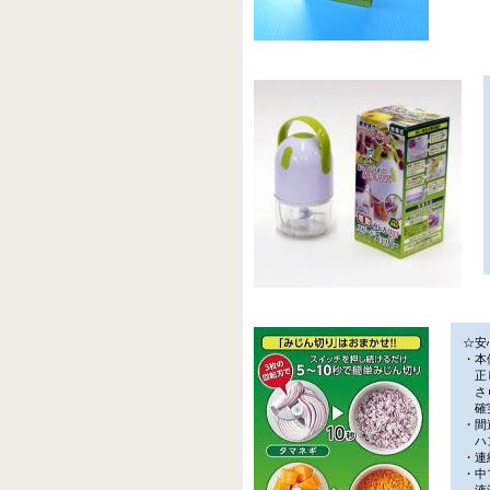
☆安
・本
正し
さら
確実
・間
ハン
・連
・中
液漏