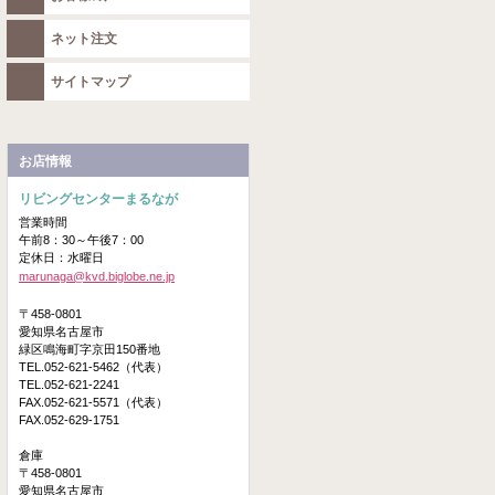
ネット注文
サイトマップ
お店情報
リビングセンターまるなが
営業時間
午前8：30～午後7：00
定休日：水曜日
marunaga@kvd.biglobe.ne.jp
〒458-0801
愛知県名古屋市
緑区鳴海町字京田150番地
TEL.052-621-5462（代表）
TEL.052-621-2241
FAX.052-621-5571（代表）
FAX.052-629-1751
倉庫
〒458-0801
愛知県名古屋市