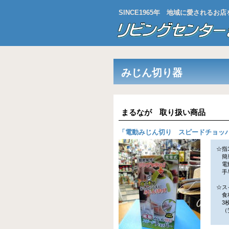
SINCE1965年 地域に愛される
みじん切り器
まるなが 取り扱い商品
「
電動みじん切り スピードチョッ
☆指
簡単
電動
手早
☆ス
食材
3枚
（安