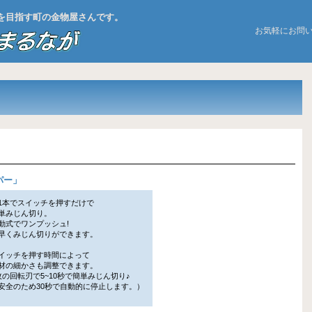
お店を目指す町の金物屋さんです。
お気軽にお問
パー
」
1本でスイッチを押すだけで
みじん切り。
式でワンプッシュ!
くみじん切りができます。
イッチを押す時間によって
の細かさも調整できます。
の回転刃で5~10秒で簡単みじん切り♪
全のため30秒で自動的に停止します。）