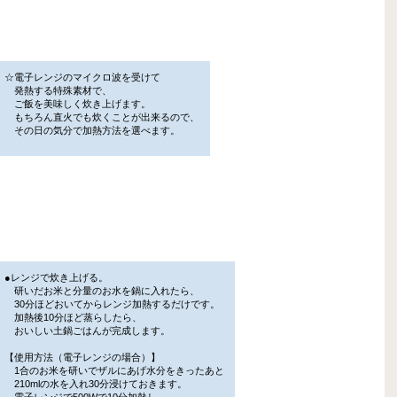
☆電子レンジのマイクロ波を受けて
発熱する特殊素材で、
ご飯を美味しく炊き上げます。
もちろん直火でも炊くことが出来るので、
その日の気分で加熱方法を選べます。
●レンジで炊き上げる。
研いだお米と分量のお水を鍋に入れたら、
30分ほどおいてからレンジ加熱するだけです。
加熱後10分ほど蒸らしたら、
おいしい土鍋ごはんが完成します。
【使用方法（電子レンジの場合）】
1合のお米を研いでザルにあげ水分をきったあと
210mlの水を入れ30分浸けておきます。
電子レンジで500Wで10分加熱し、