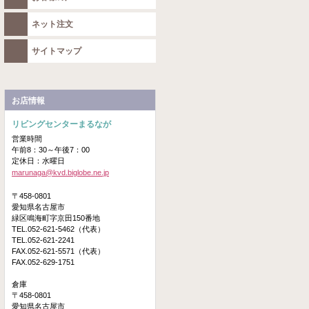
ネット注文
サイトマップ
お店情報
リビングセンターまるなが
営業時間
午前8：30～午後7：00
定休日：水曜日
marunaga@kvd.biglobe.ne.jp
〒458-0801
愛知県名古屋市
緑区鳴海町字京田150番地
TEL.052-621-5462（代表）
TEL.052-621-2241
FAX.052-621-5571（代表）
FAX.052-629-1751
倉庫
〒458-0801
愛知県名古屋市