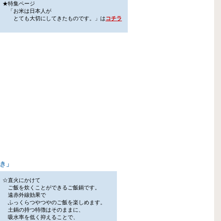
★特集ページ
「お米は日本人が
とても大切にしてきたものです。」は
コチラ
き
」
☆直火にかけて
ご飯を炊くことができるご飯鍋です。
遠赤外線効果で
ふっくらつやつやのご飯を楽しめます。
土鍋の持つ特徴はそのままに、
吸水率を低く抑えることで、