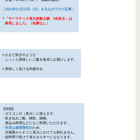
［
2022年11月13日（日）まるながブログ記事
］
＊「サーマテック直火炊飯土鍋 3合炊き」は
終売しました。（在庫なし）
☆かまど炊きのような
ふっくら美味しいご飯を食卓にお届けします。
☆美味しく炊ける内蓋付き。
【特徴】
・ガスコンロ（直火）に使えます。
・炊き込みご飯、雑炊、鍋物、
煮込み料理などにもご利用いただけます。
・
本体は超耐熱性
のため、
冷蔵庫からすぐに直火にかけても割れません。
・短時間で炊けて省エネルギーにもなります。