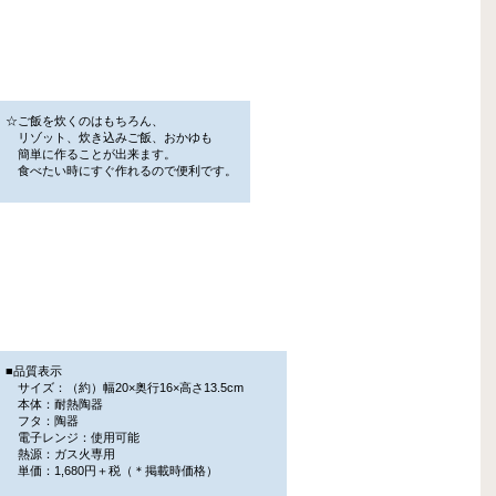
☆ご飯を炊くのはもちろん、
リゾット、炊き込みご飯、おかゆも
簡単に作ることが出来ます。
食べたい時にすぐ作れるので便利です。
■品質表示
サイズ：（約）幅20×奥行16×高さ13.5cm
本体：耐熱陶器
フタ：陶器
電子レンジ：使用可能
熱源：ガス火専用
単価：1,680円＋税（＊掲載時価格）