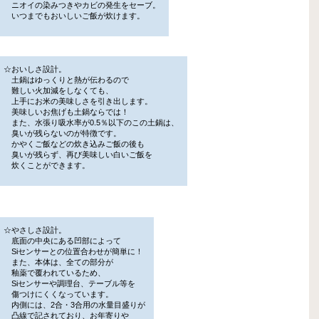
ニオイの染みつきやカビの発生をセーブ。
いつまでもおいしいご飯が炊けます。
☆おいしさ設計。
土鍋はゆっくりと熱が伝わるので
難しい火加減をしなくても、
上手にお米の美味しさを引き出します。
美味しいお焦げも土鍋ならでは！
また、水張り吸水率が0.5％以下のこの土鍋は、
臭いが残らないのが特徴です。
かやくご飯などの炊き込みご飯の後も
臭いが残らず、再び美味しい白いご飯を
炊くことができます。
☆やさしさ設計。
底面の中央にある凹部によって
Siセンサーとの位置合わせが簡単に！
また、本体は、全ての部分が
釉薬で覆われているため、
Siセンサーや調理台、テーブル等を
傷つけにくくなっています。
内側には、2合・3合用の水量目盛りが
凸線で記されており、お年寄りや