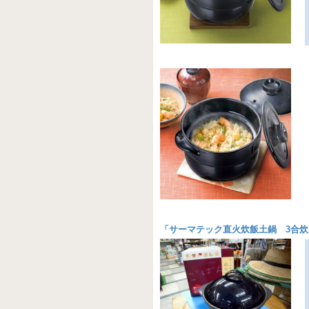
「
サーマテック直火炊飯土鍋 3合炊