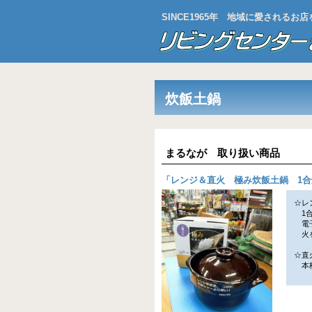
SINCE1965年 地域に愛される
炊飯土鍋
まるなが 取り扱い商品
「
レンジ＆直火 極み炊飯土鍋 1合
☆レ
1合
電子
火を
☆直
本格