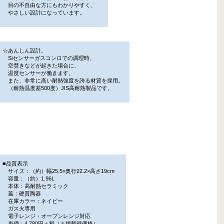
目の不自由な方にもわかりやすく、
やさしい設計になっています。
☆あんしん設計。
Siセンサーガスコンロでの調理時、
空焚きなどが起きた場合に、
温度センサーが働きます。
また、非常に高い耐熱強度を誇る材質を採用。
（耐熱温度差500度）JIS高耐熱製品です。
■品質表示
サイズ：（約）幅25.5×奥行22.2×高さ19cm
容量：（約）1.96L
本体：高耐熱セラミック
蓋：硬質陶器
在庫カラー：ネイビー
ガス火専用
電子レンジ・オーブンレンジ対応
単価：4,780円＋税（＊掲載時価格）