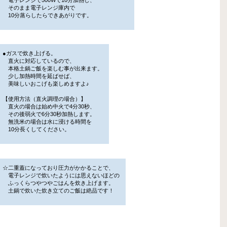
そのまま電子レンジ庫内で
10分蒸らしたらできあがりです。
●ガスで炊き上げる。
直火に対応しているので、
本格土鍋ご飯を楽しむ事が出来ます。
少し加熱時間を延ばせば、
美味しいおこげも楽しめますよ♪
【使用方法（直火調理の場合）】
直火の場合は始め中火で4分30秒、
その後弱火で6分30秒加熱します。
無洗米の場合は水に浸ける時間を
10分長くしてください。
☆二重蓋になっており圧力がかかることで、
電子レンジで炊いたようには思えないほどの
ふっくらつやつやごはんを炊き上げます。
土鍋で炊いた炊き立てのご飯は絶品です！