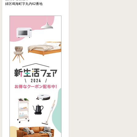
緑区鳴海町字丸内62番地