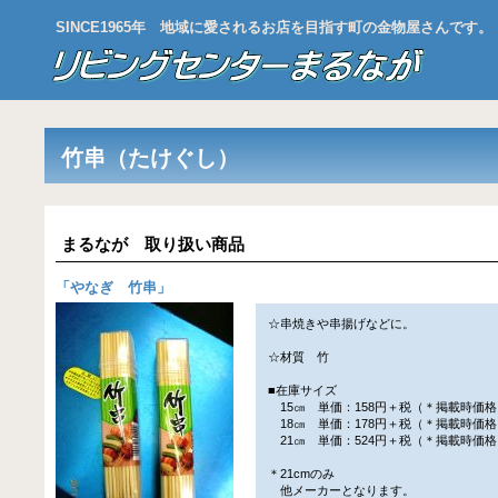
SINCE1965年 地域に愛されるお店を目指す町の金物屋さんです。
竹串（たけぐし）
まるなが 取り扱い商品
「
やなぎ 竹串
」
☆串焼きや串揚げなどに。
☆材質 竹
■在庫サイズ
15㎝ 単価：158円＋税（＊掲載時価格
18㎝ 単価：178円＋税（＊掲載時価格
21㎝ 単価：524円＋税（＊掲載時価格
＊21cmのみ
他メーカーとなります。