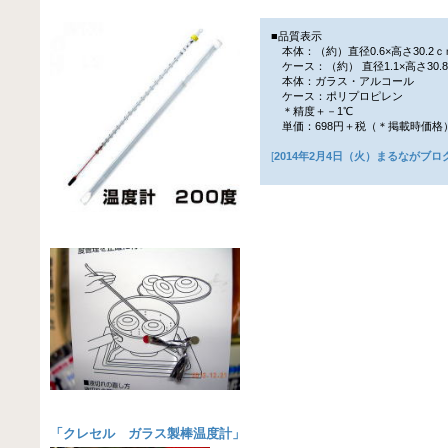
■品質表示
本体：（約）直径0.6×高さ30.2ｃ
ケース：（約） 直径1.1×高さ30.
本体：ガラス・アルコール
ケース：ポリプロピレン
＊精度＋－1℃
単価：698円＋税（＊掲載時価格
[
2014年2月4日（火）まるながブロ
「
クレセル ガラス製棒温度計
」