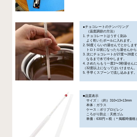
●チョコレートのテンパリング
（温度調節の方法）
1. チョコレートはうすく刻み
よく乾いたボールに入れます。
2. 50度くらいの湯せんでとかしま
トロトロ状になったら湯せんから
3. 次にチョコレートが27度〜28度
なるまで水で冷やします。
4. さめたらもう一度2〜3秒湯せん
（32度以上になってはいけません
5. 手早くスプーンで流し込みます
■品質表示
サイズ：（約）310×13×13mm
本体：ガラス
ケース：ポリプロピレン
ころがり防止：天然ゴム
単価：630円＋税（＊掲載時価格