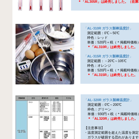
＊「AL305R」は終売しました。（在
「
AL-310R ガラス製棒温度計
」
測定範囲：0℃～50℃
枠色：レッド
単価：520円＋税（＊掲載時価格
＊「AL310R」は終売しました
「
AL-315R ガラス製棒温度計
」
測定範囲：－20℃～105℃
枠色：オレンジ
単価：520円＋税（＊掲載時価格
＊「AL315R」は終売しました
「
AL-320R ガラス製棒温度計
」
測定範囲：0℃～200℃
枠色：グリーン
単価：930円＋税（＊掲載時価格
＊「AL320R」は終売しました
【注意事項】
・温度測定範囲を超えた温度を測定
ガラスが破損する恐れがあります