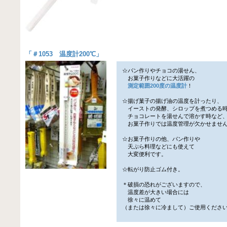
「
＃1053 温度計200℃
」
☆パン作りやチョコの湯せん、
お菓子作りなどに大活躍の
測定範囲200度の温度計
！
☆揚げ菓子の揚げ油の温度を計ったり、
イーストの発酵、シロップを煮つめる
チョコレートを湯せんで溶かす時など
お菓子作りでは温度管理が欠かせませ
☆お菓子作りの他、パン作りや
天ぷら料理などにも使えて
大変便利です。
☆転がり防止ゴム付き。
＊破損の恐れがございますので、
温度差が大きい場合には
徐々に温めて
（または徐々に冷まして）ご使用くださ