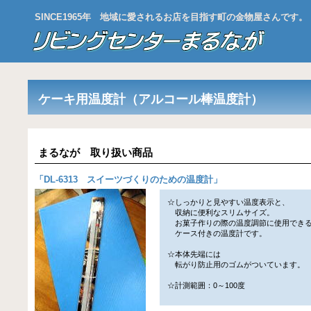
SINCE1965年 地域に愛されるお店を目指す町の金物屋さんです。
ケーキ用温度計（アルコール棒温度計）
まるなが 取り扱い商品
「
DL-6313 スイーツづくりのための温度計
」
☆しっかりと見やすい温度表示と、
収納に便利なスリムサイズ。
お菓子作りの際の温度調節に使用でき
ケース付きの温度計です。
☆本体先端には
転がり防止用のゴムがついています。
☆計測範囲：0～100度