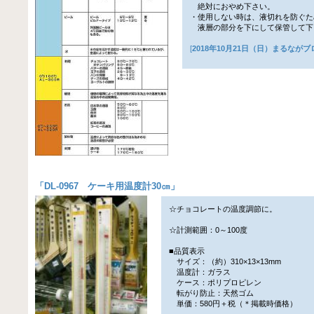
絶対におやめ下さい。
・使用しない時は、液切れを防ぐた
液層の部分を下にして保管して下
[
2018年10月21日（日）まるなが
「
DL-0967 ケーキ用温度計30㎝
」
☆チョコレートの温度調節に。
☆計測範囲：0～100度
■品質表示
サイズ：（約）310×13×13mm
温度計：ガラス
ケース：ポリプロピレン
転がり防止：天然ゴム
単価：580円＋税（＊掲載時価格）