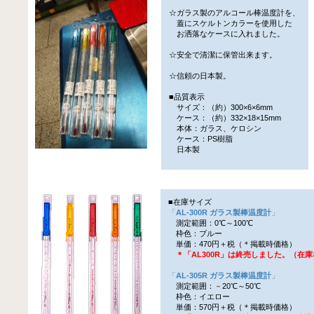
☆ガラス製のアルコール棒温度計を、
蓋にスケルトンカラーを使用した
お洒落なケースに入れました。
☆安全で清潔に保管出来ます。
☆信頼の日本製。
■品質表示
サイズ：（約）300×6×6mm
ケース：（約）332×18×15mm
本体：ガラス、ケロシン
ケース：PS樹脂
日本製
■在庫サイズ
「
AL-300R ガラス製棒温度計
」
測定範囲：0℃～100℃
枠色：ブルー
単価：470円＋税（＊掲載時価格）
＊「AL300R」は終売しました。（在
「
AL-305R ガラス製棒温度計
」
測定範囲：－20℃～50℃
枠色：イエロー
単価：570円＋税（＊掲載時価格）