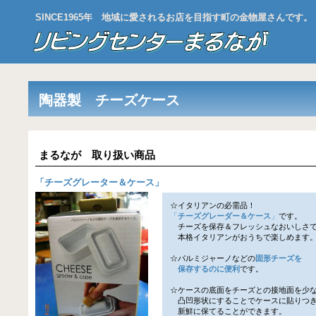
SINCE1965年 地域に愛されるお店を目指す町の金物屋さんです。
陶器製 チーズケース
まるなが 取り扱い商品
「
チーズグレーター＆ケース
」
☆イタリアンの必需品！
「
チーズグレーダー＆ケース
」
です。
チーズを保存＆フレッシュなおいしさ
本格イタリアンがおうちで楽しめます
☆パルミジャーノなどの
固形チーズを
保存するのに便利
です。
☆ケースの底面をチーズとの接地面を少
凸凹形状にすることでケースに貼りつ
新鮮に保てることができます。