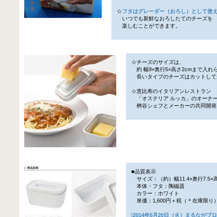
☆
フタはグレーダー（おろし）として使
いつでも新鮮なおろしたてのチーズを
楽しむことができます。
☆チーズのサイズは、
約 幅9×奥行5×高さ2cmまで入れ
長いタイプのチーズはカットして
☆恵比寿のイタリアンレストラン
「オステリア ルッカ」のオーナ
桝谷シェフとメーカーの共同開発
■品質表示
サイズ：（約）幅11.4×奥行7.5×高
本体・フタ：陶磁器
カラー：ホワイト
単価：1,600円＋税（＊在庫限り
[
2014年5月20日（火）まるながブ