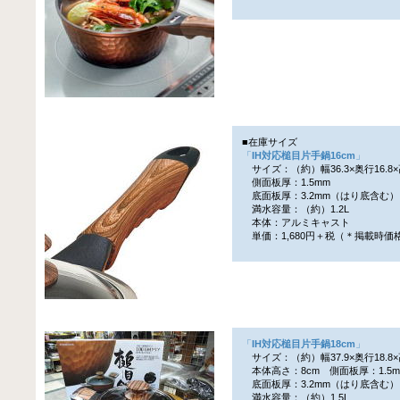
■在庫サイズ
「
IH対応槌目片手鍋16cm
」
サイズ：（約）幅36.3×奥行16.8×高
側面板厚：1.5mm
底面板厚：3.2mm（はり底含む）
満水容量：（約）1.2L
本体：アルミキャスト
単価：1,680円＋税（＊掲載時価
「
IH対応槌目片手鍋18cm
」
サイズ：（約）幅37.9×奥行18.8×
本体高さ：8cm 側面板厚：1.5m
底面板厚：3.2mm（はり底含む）
満水容量：（約）1.5L