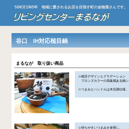
SINCE1965年 地域に愛されるお店を目指す町の金物屋さんです。
谷口 IH対応槌目鍋
まるなが 取り扱い商品
☆槌目デザインとグラデーション
ブロンズカラーの高級感ある鍋シ
☆つまみとハンドルは木目調仕様。
☆持ちやすいつまみを使用し、