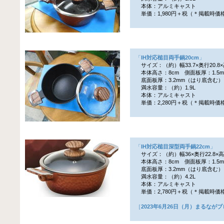
本体：アルミキャスト
単価：1,980円＋税（＊掲載時価
「
IH対応槌目両手鍋20cm
」
サイズ：（約）幅33.7×奥行20.8×
本体高さ：8cm 側面板厚：1.5m
底面板厚：3.2mm（はり底含む）
満水容量：（約）1.9L
本体：アルミキャスト
単価：2,280円＋税（＊掲載時価
「
IH対応槌目深型両手鍋22cm
」
サイズ：（約）幅36×奥行22.8×高
本体高さ：8cm 側面板厚：1.5m
底面板厚：3.2mm（はり底含む）
満水容量：（約）4.2L
本体：アルミキャスト
単価：2,780円＋税（＊掲載時価
［
2023年6月26日（月）まるなが