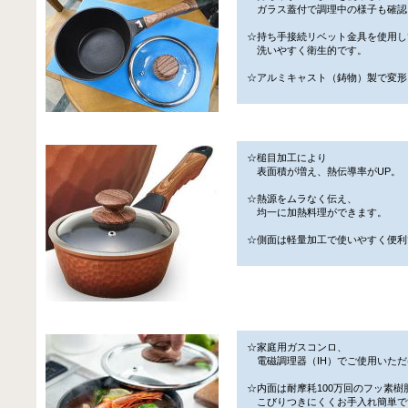
ガラス蓋付で調理中の様子も確認
☆持ち手接続リベット金具を使用し
洗いやすく衛生的です。
☆アルミキャスト（鋳物）製で変形
☆槌目加工により
表面積が増え、熱伝導率がUP。
☆熱源をムラなく伝え、
均一に加熱料理ができます。
☆側面は軽量加工で使いやすく便利
☆家庭用ガスコンロ、
電磁調理器（IH）でご使用いただ
☆内面は耐摩耗100万回のフッ素樹
こびりつきにくくお手入れ簡単で