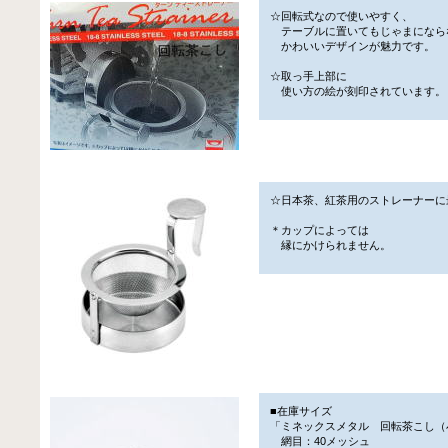
☆回転式なので使いやすく、
テーブルに置いてもじゃまになら
かわいいデザインが魅力です。
☆取っ手上部に
使い方の絵が刻印されています。
☆日本茶、紅茶用のストレーナーに
＊カップによっては
縁にかけられません。
■在庫サイズ
「ミネックスメタル 回転茶こし（
網目：40メッシュ