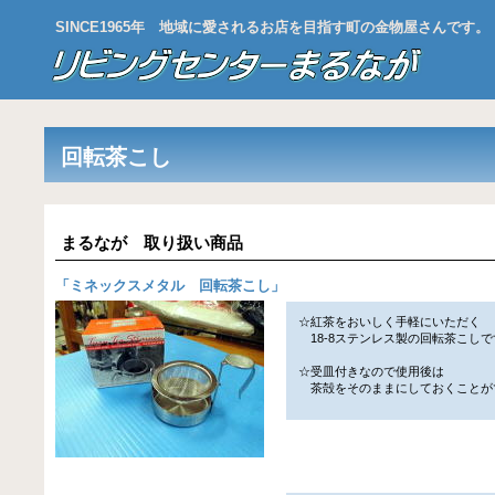
SINCE1965年 地域に愛されるお店を目指す町の金物屋さんです。
回転茶こし
まるなが 取り扱い商品
「
ミネックスメタル 回転茶こし
」
☆紅茶をおいしく手軽にいただく
18-8ステンレス製の回転茶こしで
☆受皿付きなので使用後は
茶殻をそのままにしておくことが