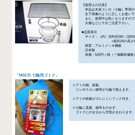
【使用上の注意】
本品は木炭コンロ（七輪）専用の
左下画像のように正しくお使い下
また、使用中は熱くなりますので
火傷などに十分ご注意下さい。
■品質表示
サイズ：（約）頂外径260（頂内径
×底径202×高さ65
材質：アルミメッキ鋼板
日本製
単価：520円＋税（＊掲載時価格
「
M6635 七輪用ゴトク
」
☆アミや鍋、鉄板、
ジンギスカン鍋等が七輪で使えます。
☆アミや鉄板がズレにくいフック付き。
☆七輪に直接、鍋等をのせず、
ゴトクにのせるから空気がまわります