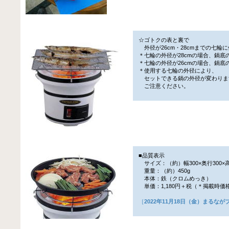
☆ゴトクの表と裏で
外径が26cm・28cmまでの七輪
＊七輪の外径が28cmの場合、鍋底の
＊七輪の外径が26cmの場合、鍋底の
＊使用する七輪の外径により、
セットできる鍋の外径が変わりま
ご注意ください。
■品質表示
サイズ：（約）幅300×奥行300×高
重量：（約）450g
本体：鉄（クロムめっき）
単価：1,180円＋税（＊掲載時価
［
2022年11月18日（金）まるな