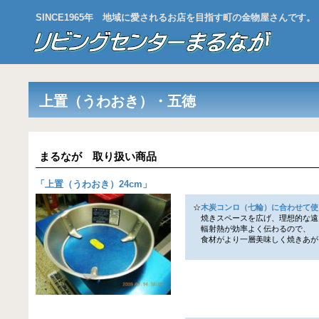
SINCE1965年 地域に愛されるお店を目指す町の金物屋さんです。
上置（うわおき）・五徳
まるなが 取り扱い商品
「
上置（うわおき）24cm
」
☆
木炭コンロ（七輪）に合わせて使
焼きスペースを広げ、理想的な遠
輻射熱が効率よく伝わるので、
食材がより一層美味しく焼きあが