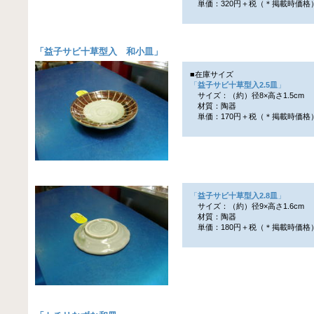
単価：320円＋税（＊掲載時価格
「
益子サビ十草型入 和小皿
」
■在庫サイズ
「
益子サビ十草型入2.5皿
」
サイズ：（約）径8×高さ1.5cm
材質：陶器
単価：170円＋税（＊掲載時価格
「
益子サビ十草型入2.8皿
」
サイズ：（約）径9×高さ1.6cm
材質：陶器
単価：180円＋税（＊掲載時価格