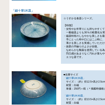
「
細十草UK皿
」
☆うすかる食器シリーズ。
【特徴】
・女性やお年寄りにも持ちやすくて
一般磁器よりも30％の軽量化を実
・磁器特有のしなやかな美しさを最
手にとった時や口にはこぶ時に、
薄さを美しさを実感していただけ
・抜群の手触りのよさが自慢。
なめらかな釉薬を使用している為
凹凸感があまりなく汚れが落ちや
エコな器です。
■在庫サイズ
「
細十草UK35皿
」
サイズ：（約）径12.5×高さ2.5c
材質：白磁
単価：250円＋税（＊掲載時価格
「
細十草UK40皿
」
サイズ：（約）径13.5×高さ2.5c
材質：白磁