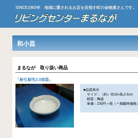
SINCE1965年 地域に愛されるお店を目指す町の金物屋さんです。
和小皿
まるなが 取り扱い商品
「
粉引刷毛3.0深皿
」
■品質表示
サイズ：（約）径10×高さ3cm
材質：陶器
単価：230円＋税（＊掲載時価格