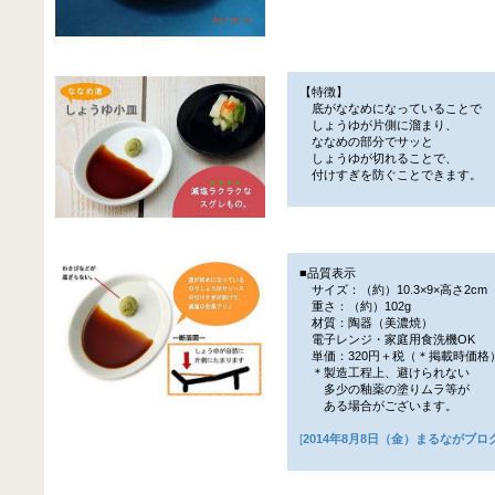
【特徴】
底がななめになっていることで
しょうゆが片側に溜まり、
ななめの部分でサッと
しょうゆが切れることで、
付けすぎを防ぐことできます。
■品質表示
サイズ：（約）10.3×9×高さ2cm
重さ：（約）102g
材質：陶器（美濃焼）
電子レンジ・家庭用食洗機OK
単価：320円＋税（＊掲載時価格
＊製造工程上、避けられない
多少の釉薬の塗りムラ等が
ある場合がございます。
[
2014年8月8日（金）まるながブロ