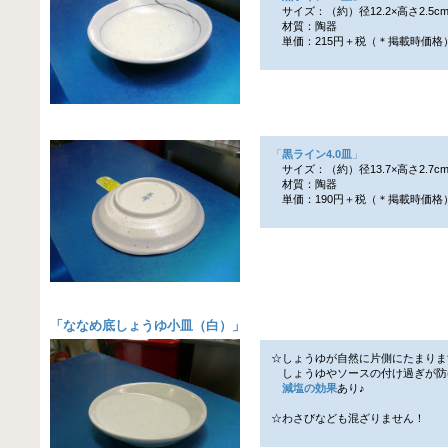
サイズ：（約）径12.2×高さ2.5c
材質：陶器
単価：215円＋税（＊掲載時価格
「
黒ライン4.0皿
」
サイズ：（約）径13.7×高さ2.7c
材質：陶器
単価：190円＋税（＊掲載時価格
「
ななめ底しょうゆ小皿（白）
」
☆しょうゆが自然に片側にたまりま
しょうゆやソースの付け過ぎが防
減塩の効果
あり♪
☆わさびなども混ざりません！