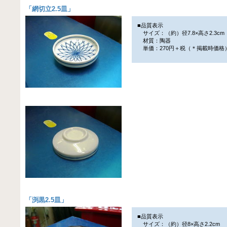
「
網切立2.5皿
」
■品質表示
サイズ：（約）径7.8×高さ2.3cm
材質：陶器
単価：270円＋税（＊掲載時価格
「
渕黒2.5皿
」
■品質表示
サイズ：（約）径8×高さ2.2cm