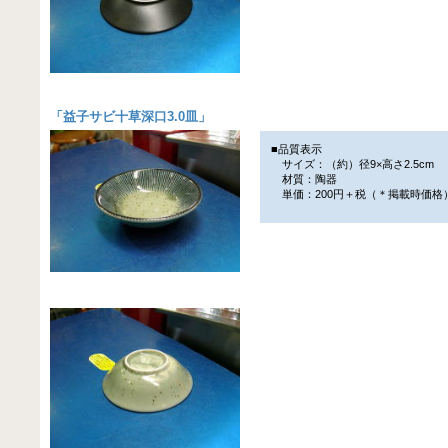
「
益子サビ十草深口3.0皿
」
■品質表示
サイズ：（約）径9×高さ2.5cm
材質：陶器
単価：200円＋税（＊掲載時価格