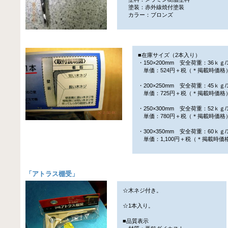
塗装：赤外線焼付塗装
カラー：ブロンズ
■在庫サイズ（2本入り）
・150×200mm 安全荷重：36ｋｇ/
単価：524円＋税（＊掲載時価格
・200×250mm 安全荷重：45ｋｇ/
単価：725円＋税（＊掲載時価格
・250×300mm 安全荷重：52ｋｇ/
単価：780円＋税（＊掲載時価格
・300×350mm 安全荷重：60ｋｇ/
単価：1,100円＋税（＊掲載時価
「
アトラス棚受
」
☆木ネジ付き。
☆1本入り。
■品質表示