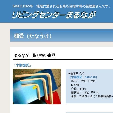
SINCE1965年 地域に愛されるお店を目指す町の金物屋さんです。
棚受（たなうけ）
まるなが 取り扱い商品
「
木製棚受
」
■在庫サイズ
【
木製棚受 140×140
】
厚み：（約）11mm
D：35
穴径：4mm
耐荷重：（約）15ｋｇ
単価：290円＋税（＊掲載時価格