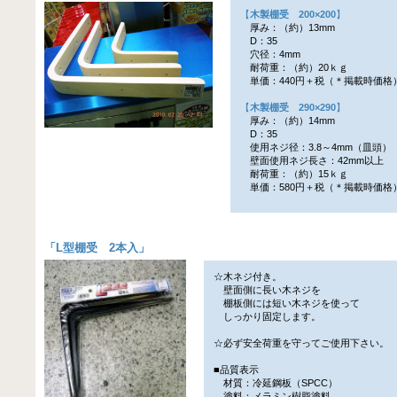
【
木製棚受 200×200
】
厚み：（約）13mm
D：35
穴径：4mm
耐荷重：（約）20ｋｇ
単価：440円＋税（＊掲載時価格
【
木製棚受 290×290
】
厚み：（約）14mm
D：35
使用ネジ径：3.8～4mm（皿頭）
壁面使用ネジ長さ：42mm以上
耐荷重：（約）15ｋｇ
単価：580円＋税（＊掲載時価格
「
L型棚受 2本入
」
☆木ネジ付き。
壁面側に長い木ネジを
棚板側には短い木ネジを使って
しっかり固定します。
☆必ず安全荷重を守ってご使用下さい。
■品質表示
材質：冷延鋼板（SPCC）
塗料：メラミン樹脂塗料