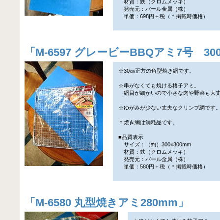
材質：鉄（クロムメッキ）
発売元：パール金属（株）
単価：698円＋税（＊掲載時価格）
「
M-6597 グレービーBBQアミ7号 300
☆30㎝正方の角型焼き網です。
☆串がなくても焼ける格子アミ。
網目が細かいので小さな肉や野菜も大
☆ゆがみが少ない丈夫なクリンプ網です
＊焼き網は消耗品です。
■品質表示
サイズ：（約）300×300mm
材質：鉄（クロムメッキ）
発売元：パール金属（株）
単価：580円＋税（＊掲載時価格）
「
M-6580 丸型焼きアミ280mm
」