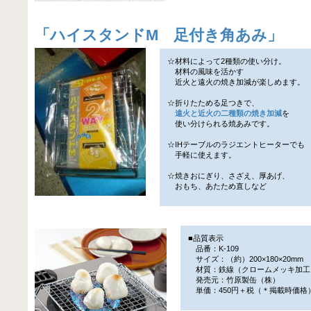
「
ハイスタンドM 足付き角あみ
」
☆材料によって2種類の使い分け。
材料の風味を活かす
近火と遠火の焼き加減が楽しめます。
☆折りたためる足つきで、
遠火と近火の二種類の焼き加減
を
使い分けられる焼あみです。
☆IHテーブルのラジエントヒーターでも
手軽に使えます。
☆焼きおにぎり、さざえ、厚あげ、
おもち、あたため直しなど
■品質表示
品番：K-109
サイズ：（約）200×180×20mm
材質：鉄線（クロームメッキ加工
発売元：竹原製缶（株）
単価：450円＋税（＊掲載時価格