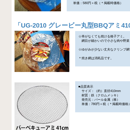
単価：580円＋税（＊掲載時価格）
「
UG-2010 グレービー丸型BBQアミ41
☆串がなくても焼ける格子アミ。
網目が細かいので小さな肉や野菜
☆ゆがみが少ない丈夫なクリンプ網
＊焼き網は消耗品です。
■品質表示
サイズ：（約）直径410mm
材質：鉄（クロムメッキ）
発売元：パール金属（株）
単価：780円＋税（＊掲載時価格