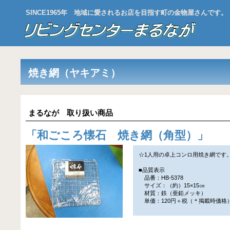
SINCE1965年 地域に愛されるお店を目指す町の金物屋さんです。
焼き網（ヤキアミ）
まるなが 取り扱い商品
「
和ごころ懐石 焼き網（角型）
」
☆1人用の卓上コンロ用焼き網です
■品質表示
品番：HB-5378
サイズ：（約）15×15㎝
材質：鉄（亜鉛メッキ）
単価：120円＋税（＊掲載時価格