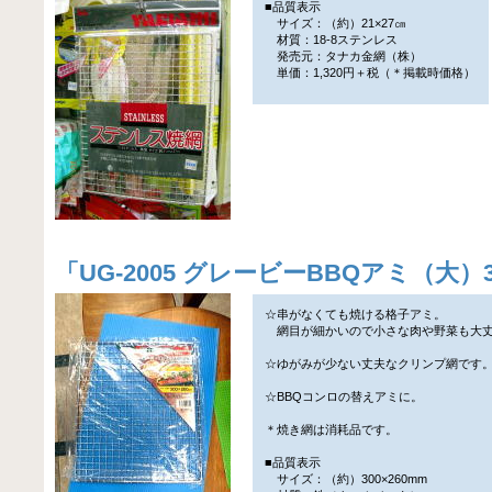
■品質表示
サイズ：（約）21×27㎝
材質：18-8ステンレス
発売元：タナカ金網（株）
単価：1,320円＋税（＊掲載時価格）
「
UG-2005 グレービーBBQアミ（大）3
☆串がなくても焼ける格子アミ。
網目が細かいので小さな肉や野菜も大
☆ゆがみが少ない丈夫なクリンプ網です
☆BBQコンロの替えアミに。
＊焼き網は消耗品です。
■品質表示
サイズ：（約）300×260mm