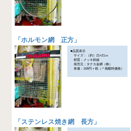
「
ホルモン網 正方
」
■品質表示
サイズ：（約）21×21㎝
材質：メッキ鉄線
発売元：タナカ金網（株）
単価：168円＋税（＊掲載時価格）
「
ステンレス焼き網 長方
」