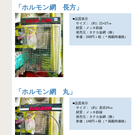
「
ホルモン網 長方
」
■品質表示
サイズ：（約）21×27㎝
材質：メッキ鉄線
発売元：タナカ金網（株）
単価：268円＋税（＊掲載時価格）
「
ホルモン網 丸
」
■品質表示
サイズ：（約）直径24㎝
材質：メッキ鉄線
発売元：タナカ金網（株）
単価：148円＋税（＊掲載時価格）