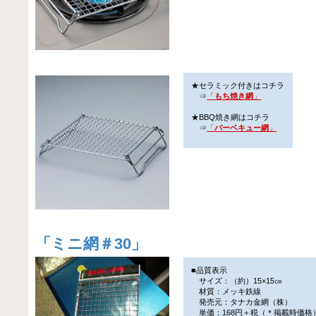
★セラミック付きはコチラ
⇒
「
もち焼き網
」
★BBQ焼き網はコチラ
⇒
「
バーベキュー網
」
「
ミニ網＃30
」
■品質表示
サイズ：（約）15×15㎝
材質：メッキ鉄線
発売元：タナカ金網（株）
単価：168円＋税（＊掲載時価格