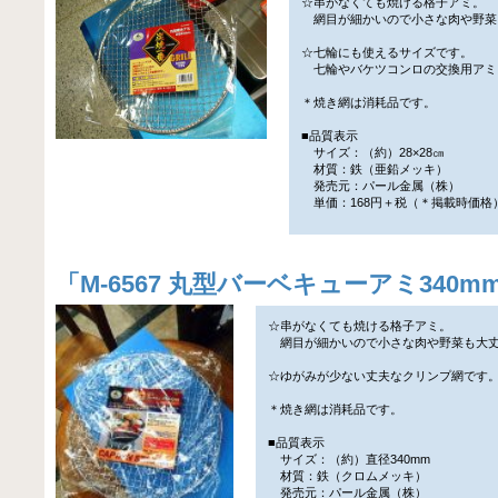
☆串がなくても焼ける格子アミ。
網目が細かいので小さな肉や野菜
☆七輪にも使えるサイズです。
七輪やバケツコンロの交換用アミ
＊焼き網は消耗品です。
■品質表示
サイズ：（約）28×28㎝
材質：鉄（亜鉛メッキ）
発売元：パール金属（株）
単価：168円＋税（＊掲載時価格
「
M-6567 丸型バーベキューアミ340m
☆串がなくても焼ける格子アミ。
網目が細かいので小さな肉や野菜も大
☆ゆがみが少ない丈夫なクリンプ網です
＊焼き網は消耗品です。
■品質表示
サイズ：（約）直径340mm
材質：鉄（クロムメッキ）
発売元：パール金属（株）