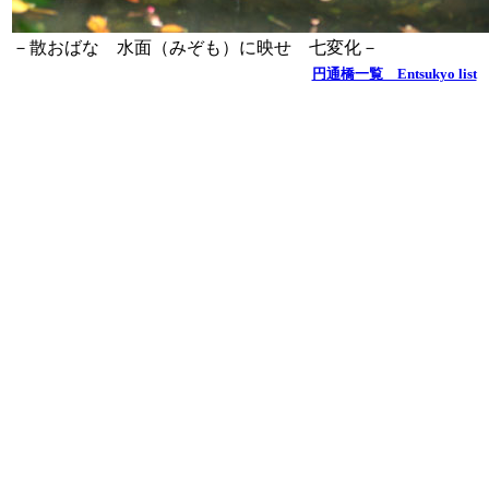
－散おばな 水面（みぞも）に映せ 七変化－
円通橋一覧 Entsukyo list