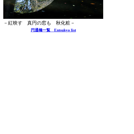
－紅映す 真円の窓も 秋化粧－
円通橋一覧 Entsukyo list