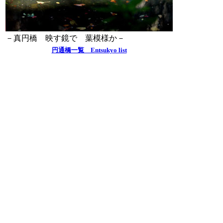
－真円橋 映す鏡で 葉模様か－
円通橋一覧 Entsukyo list