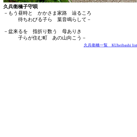
久兵衛橋子守唄
－もう昼時と かかさま家路 辿るころ
待ちわびる子ら 葉音鳴らして－
－盆来るを 指折り数う 母ありき
子らが住む町 あの山向こう－
久兵衛橋一覧 KUheibashi lis