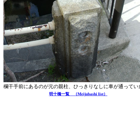
欄干手前にあるのが元の親柱、ひっきりなしに車が通ってい
明十橋一覧 （Meijubashi list）