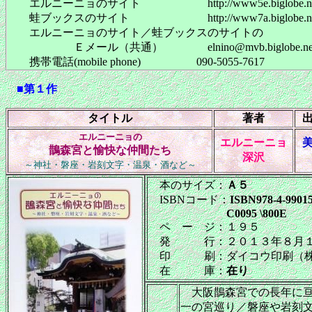
エルニーニョのサイト http://www5e.biglobe.ne.jp/
蛙ブックスのサイト http://www7a.biglobe.ne.jp/
エルニーニョのサイト／蛙ブックスのサイトの
Ｅメール（共通） elnino@mvb.biglobe.ne.
携帯電話(mobile phone) 090-5055-7617
■第１作
タイトル
著者
エルニーニョの
エルニーニョ
鵲森宮と愉快な仲間たち
深沢
～神社・磐座・岩刻文字・温泉・酒など～
本のサイズ：
Ａ５
ISBNコード：
ISBN978-4-99015
C0095 \800E
ペ ー ジ：１９５
発 行：２０１３年８月１
印 刷：ダイコウ印刷（
在 庫：
在り
大阪鵲森宮での長年に亘
一の宮巡り／磐座や岩刻