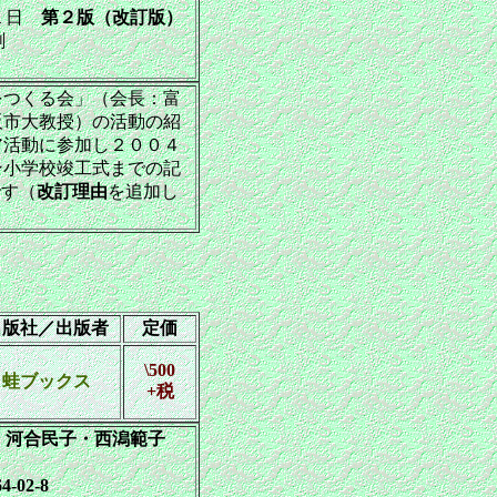
１日
第２版（改訂版）
刷
つくる会」（会長：富
阪市大教授）の活動の紹
ア活動に参加し２００４
ン小学校竣工式までの記
です（
改訂理由
を追加し
出版社／出版者
定価
\500
蛙ブックス
+税
・河合民子・西潟範子
4-02-8