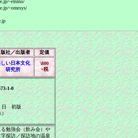
~elnino/
~omesys/
jp
出版社／出版者
定価
美しい日本文化
\800
+税
研究所
73-1-0
日 初版
株）
る勉強会（飲み会）や
文字探訪／探訪地の温泉