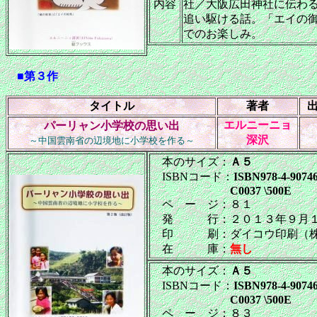
内容
社／大阪広田神社に伝わ
追い駆ける話。「エイの
でのお楽しみ。
■第３作
タイトル
著者
エルニーニョ
パーリャン小学校の思い出
深沢
～中国雲南省の辺境地に小学校を作る～
本のサイズ：
Ａ５
ISBNコード：
ISBN978-4-90746
C0037 \500E
ペ ー ジ：８１
発 行：２０１３年９月１
印 刷：ダイコウ印刷（
在 庫：
無し
本のサイズ：
Ａ５
ISBNコード：
ISBN978-4-90746
C0037 \500E
ペ ー ジ：８３