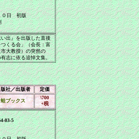
０日 初版
刷
い出』を出版した直後
をつくる会」（会長：富
阪市大教授）の突然の
の有志に依る追悼文集。
出版社／出版者
定価
\700
蛙ブックス
+税
4-03-5
０日 初版