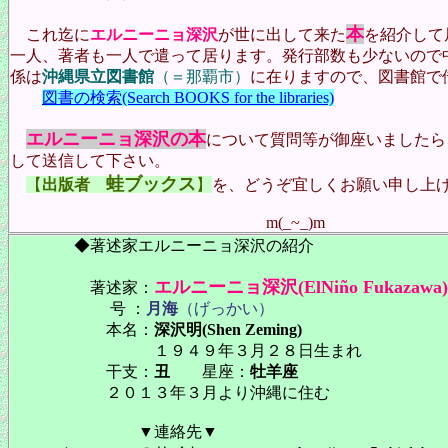
本
これ迄に
エルニーニョ深沢
が世に出して来た
を紹介して
一人、著者も一人で遣って居ります。発行部数も少ないので
係は
沖縄県立図書館
（＝那覇市）
に在りますので、図書館で
図書の検索(Search BOOKS for the libraries)
エルニーニョ深沢の本
について質問等が御座いましたら
して送信して下さい。
蛙ブックス
【
出版者
】
を、どうぞ宜しくお願い申し上
m(_~_)m
◆著述家エルニーニョ深沢の紹介
エルニーニョ深沢(ElNiño Fukazawa)
著述家：
号 ：
月海
（げっかい）
本名：
深沢明(Shen Zeming)
１９４９年３月２８日生まれ
干支：
丑
星座：
牡羊座
２０１３年３月より沖縄に住む
▼連絡先▼