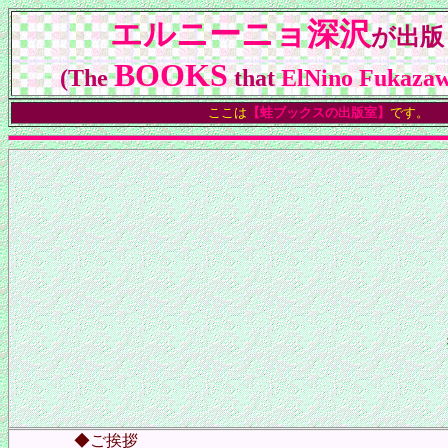
エルニーニョ深沢
が出版
BOOKS
(The
that
ElNino Fukaza
ここは
【蛙ブックスの出版室】
です。
◆ご挨拶