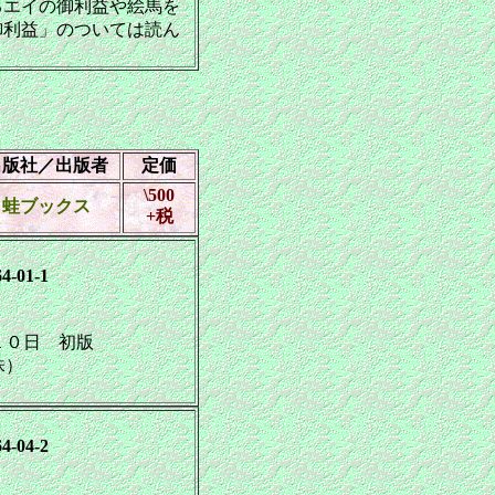
るエイの御利益や絵馬を
御利益」のついては読ん
出版社／出版者
定価
\500
蛙ブックス
+税
4-01-1
０日 初版
株）
4-04-2