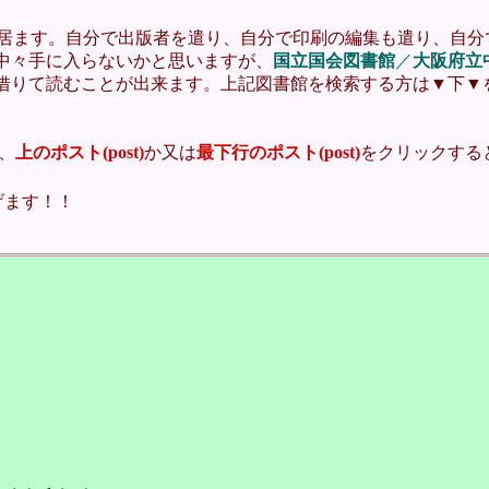
居ます。自分で出版者を遣り、自分で印刷の編集も遣り、自分
中々手に入らないかと思いますが、
国立国会図書館
／
大阪府立
借りて読むことが出来ます。上記図書館を検索する方は▼下▼
、
上のポスト(post)
か又は
最下行のポスト(post)
をクリックする
げます！！