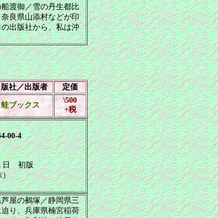
の船渡御／雪の丹生都比
／奈良県山添村などが印
司の出版社から、私は沖
出版社／出版者
定価
\500
蛙ブックス
+税
4-00-4
日 初版
株）
芦屋の鵺塚／静岡県三
に迫り、兵庫県楠宮稲荷