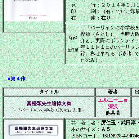
発 行：２０１４年２月
印 刷：（有）でいご印
在 庫：
在り
「パーリャンに小学校を
樫穎（さとし）、当時大
内容
介と、実際にボランティ
年１１月１日のパーリャ
改訂版
録。私は単なる”ボ参者”
たのみ）。
■第４作
タイトル
著者
エルニーニョ
富樫穎先生追悼文集
深沢
－『パーリャン小学校の思い出』別冊－
他共著
共 著 者：
厉仁玉・武田淳
本のサイズ：
Ａ５
ISBNコード：
ISBN978-4-90746