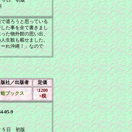
刷
で遣ろうと思っている
でした事を全て書きまし
在った物外館の思い出、
の人生観も載せました。
そーれ沖縄！」なので
出版社／出版者
定価
\1200
蛙ブックス
+税
4-05-9
５日 初版