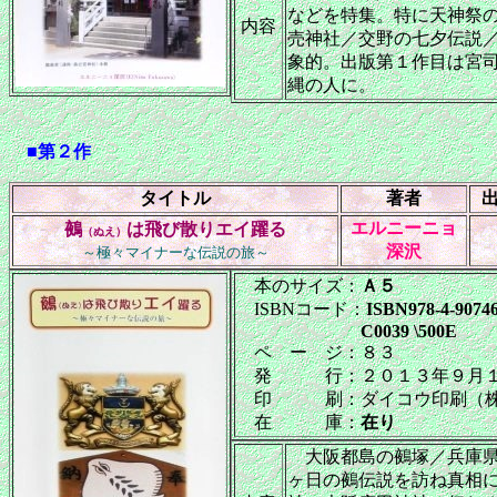
などを特集。特に天神祭
内容
売神社／交野の七夕伝説
象的。出版第１作目は宮
縄の人に。
■第２作
タイトル
著者
エルニーニョ
鵺
は飛び散りエイ躍る
（ぬえ）
深沢
～極々マイナーな伝説の旅～
本のサイズ：
Ａ５
ISBNコード：
ISBN978-4-90746
C0039 \500E
ペ ー ジ：８３
発 行：２０１３年９月１
印 刷：ダイコウ印刷（
在 庫：
在り
大阪都島の鵺塚／兵庫県
ヶ日の鵺伝説を訪ね真相