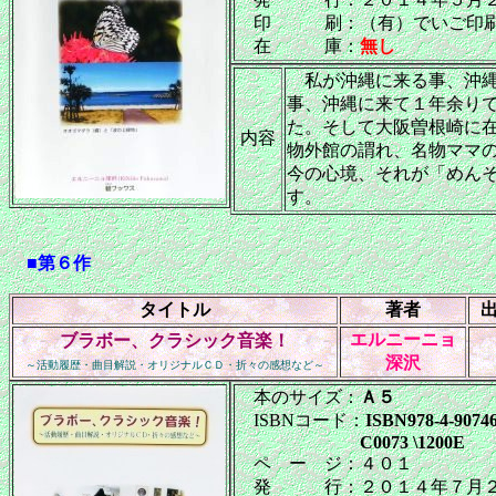
印 刷：（有）でいご印
在 庫：
無し
私が沖縄に来る事、沖縄
事、沖縄に来て１年余り
た。そして大阪曽根崎に
内容
物外館の謂れ、名物ママ
今の心境、それが「めん
す。
■第６作
タイトル
著者
エルニーニョ
ブラボー、クラシック音楽！
深沢
～活動履歴・曲目解説・オリジナルＣＤ・折々の感想など～
本のサイズ：
Ａ５
ISBNコード：
ISBN978-4-90746
C0073 \1200E
ペ ー ジ：４０１
発 行：２０１４年７月２