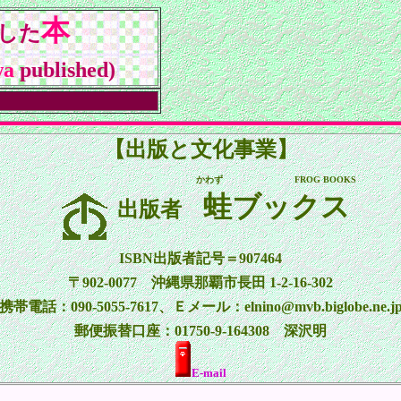
本
した
wa
published)
【出版と文化事業】
かわず FROG BOOKS
蛙ブックス
出版者
ISBN出版者記号＝907464
〒902-0077 沖縄県那覇市長田 1-2-16-302
携帯電話：090-5055-7617、Ｅメール：elnino@mvb.biglobe.ne.j
郵便振替口座：01750-9-164308 深沢明
E-mail