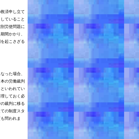
の救済申し立て
としていること
個別労使問題に
長期間かかり、
判を起こさざる
になった場合、
日本の労働裁判
るといわれてい
整理しておく必
での裁判に移る
えての制度スタ
質も問われま