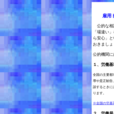
雇用
公的な相談
「場違い」
ら安心」と
おきましょ
公的機関に
１、労働基
全国の主要都
導や是正勧告
談するときに
ります。
※
全国の労基
２、労働局