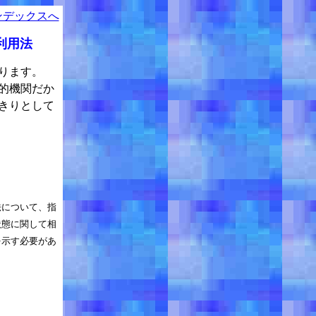
ンデックスへ
利用法
ります。
的機関だか
きりとして
法について、指
状態に関して相
を示す必要があ