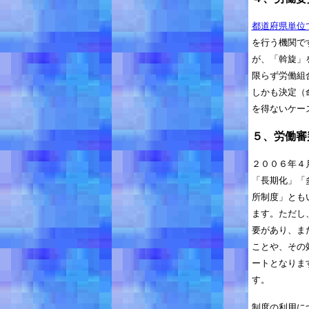
都道府県単位
を行う機関で
が、「斡旋」
限らず労働組
しかも決定（
を得ないケー
５、労働審
２００６年４
「長期化」「
所制度」とも
ます。ただし
要があり、ま
ことや、その
ートとなりま
す。
制度の利用に