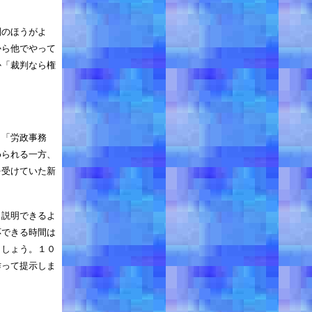
判のほうがよ
から他でやって
か「裁判なら権
、「労政事務
められる一方、
を受けていた新
）説明できるよ
応できる時間は
ましょう。１０
作って提示しま