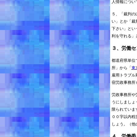
人情報につい
５、「裁判の
い」とか「裁
下さい」とい
利を守れる」
３、労働セ
都道府県単位
所」から「
東
雇用トラブル
宿労政事務所
労政事務所や
うにしましょ
限られていま
００字以内程
しょう。（他
４、労働委