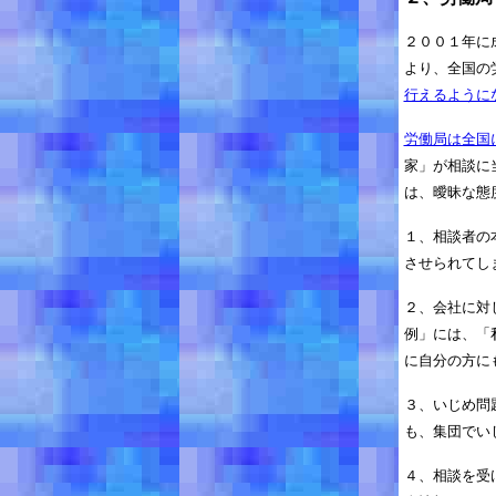
２００１年に
より、全国の
行えるように
労働局は全国
家」が相談に
は、曖昧な態
１、相談者の
させられてし
２、会社に対
例」には、「
に自分の方に
３、いじめ問
も、集団でい
４、相談を受