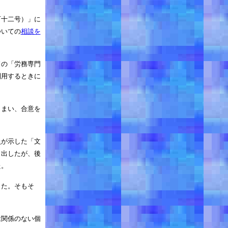
百十二号）」に
ついての
相談を
ドの「労務専門
利用するときに
しまい、合意を
員が示した「文
ま出したが、後
た。
した。そもそ
。
は関係のない個