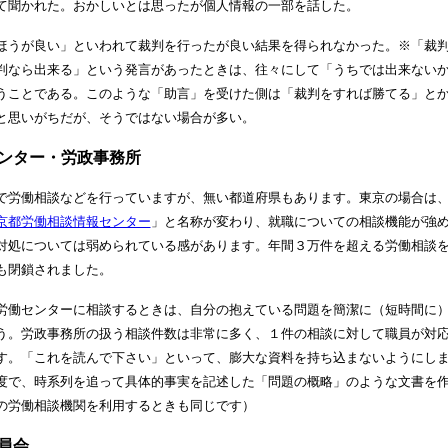
て聞かれた。おかしいとは思ったが個人情報の一部を話した。
ほうが良い」といわれて裁判を行ったが良い結果を得られなかった。※「裁
判なら出来る」という発言があったときは、往々にして「うちでは出来ない
うことである。このような「助言」を受けた側は「裁判をすれば勝てる」と
と思いがちだが、そうではない場合が多い。
ンター・労政事務所
で労働相談などを行っていますが、無い都道府県もあります。東京の場合は
京都労働相談情報センター
」と名称が変わり、就職についての相談機能が強
対処については弱められている感があります。年間３万件を超える労働相談
も閉鎖されました。
労働センターに相談するときは、自分の抱えている問題を簡潔に（短時間に
う。労政事務所の扱う相談件数は非常に多く、１件の相談に対して職員が対
す。「これを読んで下さい」といって、膨大な資料を持ち込まないようにし
度で、時系列を追って具体的事実を記述した「問題の概略」のような文書を
の労働相談機関を利用するときも同じです）
員会