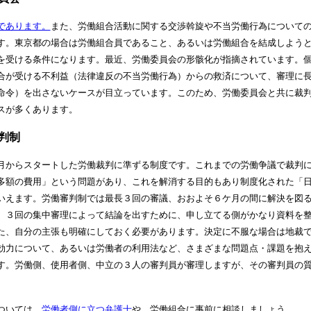
であります。
また、労働組合活動に関する交渉斡旋や不当労働行為について
す。東京都の場合は労働組合員であること、あるいは労働組合を結成しよう
を受ける条件になります。最近、労働委員会の形骸化が指摘されています。
合が受ける不利益（法律違反の不当労働行為）からの救済について、審理に
命令）を出さないケースが目立っています。このため、労働委員会と共に裁
スが多くあります。
判制
月からスタートした労働裁判に準ずる制度です。これまでの労働争議で裁判
多額の費用」という問題があり、これを解消する目的もあり制度化された「
いえます。労働審判制では最長３回の審議、おおよそ６ケ月の間に解決を図
、３回の集中審理によって結論を出すために、申し立てる側がかなり資料を
た、自分の主張も明確にしておく必要があります。決定に不服な場合は地裁
効力について、あるいは労働者の利用法など、さまざまな問題点・課題を抱
す。労働側、使用者側、中立の３人の審判員が審理しますが、その審判員の
ついては、
労働者側に立つ弁護士
や、労働組合に事前に相談しましょう。