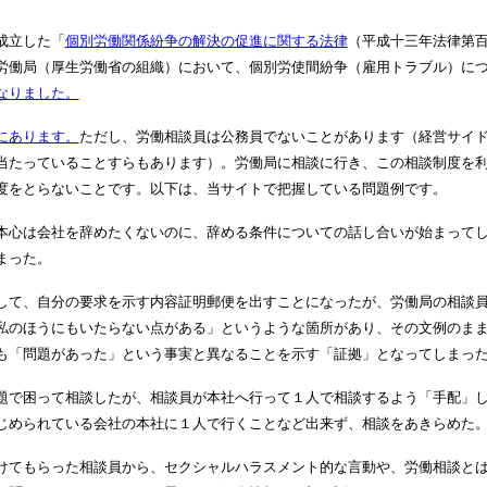
成立した「
個別労働関係紛争の解決の促進に関する法律
（平成十三年法律第
労働局（厚生労働省の組織）において、個別労使間紛争（雇用トラブル）に
なりました。
にあります。
ただし、労働相談員は公務員でないことがあります（経営サイ
当たっていることすらもあります）。労働局に相談に行き、この相談制度を
度をとらないことです。以下は、当サイトで把握している問題例です。
本心は会社を辞めたくないのに、辞める条件についての話し合いが始まって
まった。
して、自分の要求を示す内容証明郵便を出すことになったが、労働局の相談
私のほうにもいたらない点がある」というような箇所があり、その文例のま
も「問題があった」という事実と異なることを示す「証拠」となってしまっ
題で困って相談したが、相談員が本社へ行って１人で相談するよう「手配」
じめられている会社の本社に１人で行くことなど出来ず、相談をあきらめた
けてもらった相談員から、セクシャルハラスメント的な言動や、労働相談と