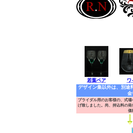
若葉ペア
ワ
デザイン集以外は、別途
金
ブライダル用のお客様の、式場
げ致しました。尚、持込料の発
価