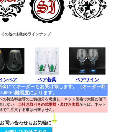
その他のお勧めラインナップ
インペア
ペア若葉
ペアワイン
料金にてオーダーもお受け致します。（オーダー料
\3,000~)難易度によります。
への持込料金等のご負担分を考慮し、ネット価格で大幅に値下
生しない、
当社お取引きの式場様・及びお客様
からは、ネット
格でご注文する事は出来ません。
お問い合わせもお気軽に