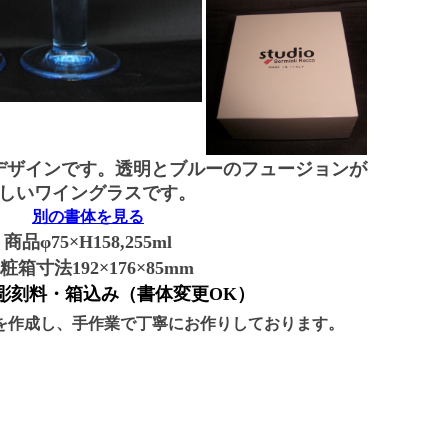
デザインです。透明とブルーのフュージョンが
しいワイングラスです。
別の書体を見る
商品φ75×H158,255ml
粧箱寸法192×176×85mm
彫刻料・箱込み（書体変更OK）
を作成し、手作業で丁寧にお作りしております。