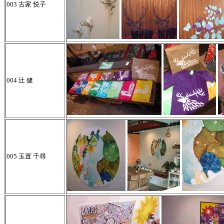
003 古家 悦子
004 辻 健
005 玉置 千尋