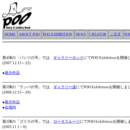
HOME
ABOUT POO
POO EXHIBITION
NEWS
CREATOR
ご注文
P
第4弾の「パンツの号」では、
ギャラリーホック
にてPOO Exhibitionを
(2007.12.13～22)
●
展示作品
第3弾の「ラッパの号」では、
ギャラリー道
にてPOO Exhibitionを開催し
(2006.12.15～20)
●
展示作品
●
会場内
第2弾の「ゴリラの号」では、
ロータスルーツ
にてPOO Exhibitionを開催
(2005.11.1～6)