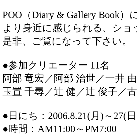
POO（Diary & Gallery
より身近に感じられる、ショ
是非、ご覧になって下さい。
●参加クリエーター 11名
阿部 竜宏／阿部 治世／一井 
玉置 千尋／辻 健／辻 俊子／
●日にち：2006.8.21(月)～2
●時間：AM11:00～PM7:00