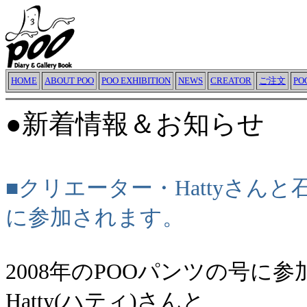
HOME
ABOUT POO
POO EXHIBITION
NEWS
CREATOR
ご注文
P
●新着情報＆お知らせ
■クリエーター・Hattyさ
に参加されます。
2008年のPOOパンツの号
Hatty(ハティ)さんと