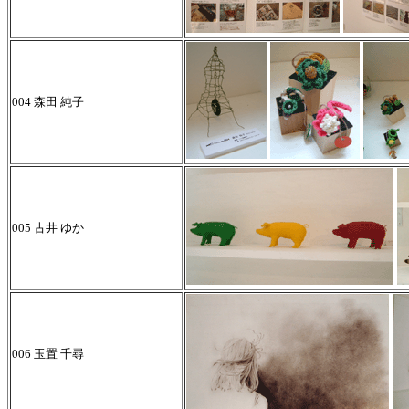
004 森田 純子
005 古井 ゆか
006 玉置 千尋