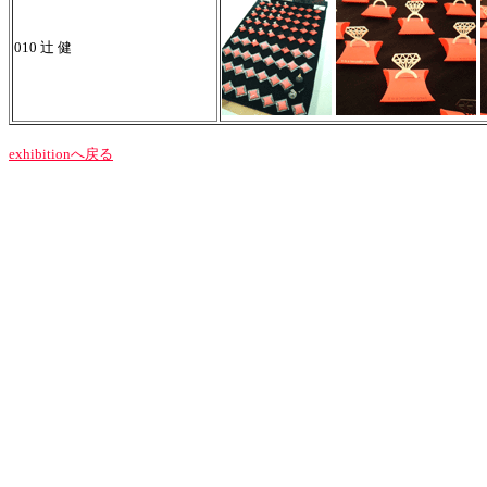
010 辻 健
exhibitionへ戻る