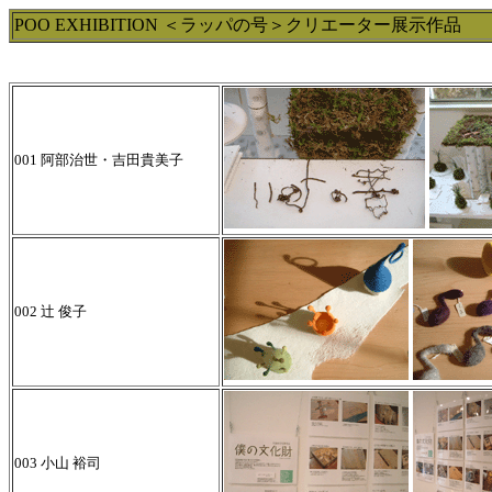
POO EXHIBITION ＜ラッパの号＞クリエーター展示作品
001 阿部治世・吉田貴美子
002 辻 俊子
003 小山 裕司