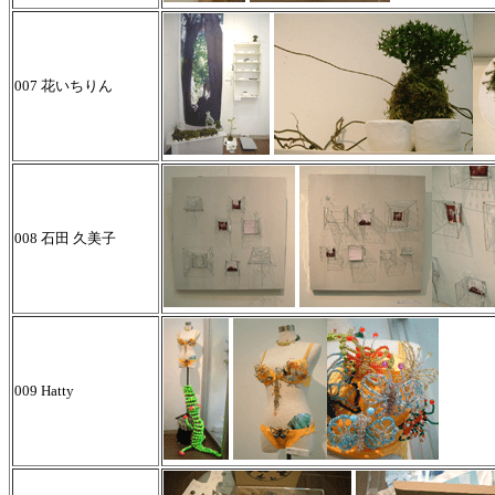
007 花いちりん
008 石田 久美子
009 Hatty