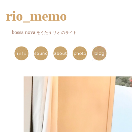
rio_memo
bossa nova
-
-
をうたう リオ のサイト
..