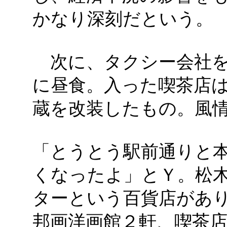
かなり深刻だという。
次に、タクシー会社を
に昼食。入った喫茶店
蔵を改装したもの。風
「とうとう駅前通りと
くなったよ」とＹ。松
ターという百貨店があ
邦画洋画館２軒、喫茶