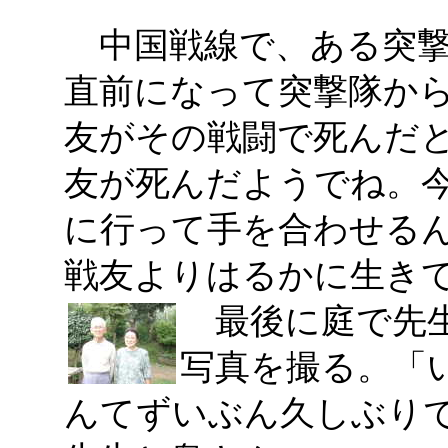
中国戦線で、ある突撃
直前になって突撃隊か
友がその戦闘で死んだ
友が死んだようでね。
に行って手を合わせるん
戦友よりはるかに生き
最後に庭で先生
写真を撮る。「
んてずいぶん久しぶり