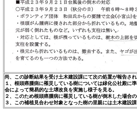
尚、この診断結果を受け土木建設課にて次の処置が報告され
１、根頭癌腫病に罹災している樹については緑化公社殿に準
会によって簡易的な土壌改良を実施し様子を見る。
２、このため根頭癌腫病に罹災している樹が倒木した場合の
３、この補植見合わせ対象となった樹の里親には土木建設課