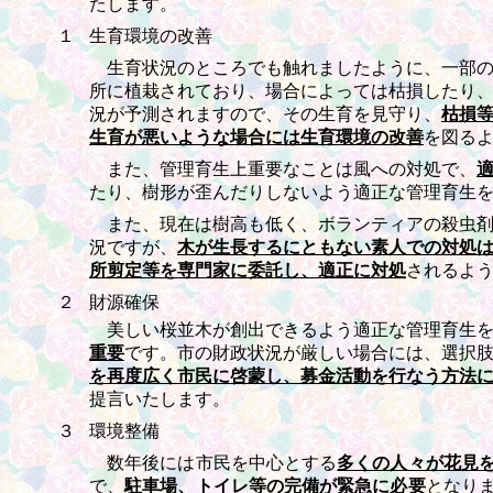
たします。
１
生育環境の改善
生育状況のところでも触れましたように、一部の
所に植栽されており、場合によっては枯損したり
況が予測されますので、その生育を見守り、
枯損
生育が悪いような場合には生育環境の改善
を図る
また、管理育生上重要なことは風への対処で、
たり、樹形が歪んだりしないよう適正な管理育生
また、現在は樹高も低く、ボランティアの殺虫剤
況ですが、
木が生長するにともない素人での対処
所剪定等を専門家に委託し、適正に対処
されるよ
２
財源確保
美しい桜並木が創出できるよう適正な管理育生を
重要
です。市の財政状況が厳しい場合には、選択
を再度広く市民に啓蒙し、募金活動を行なう方法
提言いたします。
３
環境整備
数年後には市民を中心とする
多くの人々が花見
で、
駐車場、トイレ等の完備が緊急に必要
となり