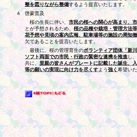
整を図りながら整備
するよう提言いたします。
４
啓蒙普及
桜の生長に伴い、
市民の桜への関心が高まり、
とが予想されるため、
桜の品種や栽培・管理方法
花予想や見頃の案内広報、駐車場等の施設の周知
欠であることを提言いたします。
最後に、桜の管理育生の
ボランティア団体「新
ソフト両面での市民・行政の緊密な連携を推進
し
共に、
里親の皆さんがプレートに記載した誕生、
等の願いの実現に向け力を尽くす
よう
強く
希望い