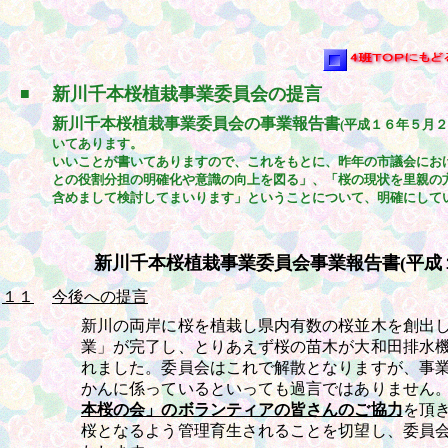
新川千本桜植栽事業委員会の提言
■
新川千本桜植栽事業委員会の事業報告書
(平成１６年５月２
いてあります。
いいことが書いてありますので、これをもとに、昨年の市議会にお
との役割分担の明確化や意識の向上を図る」、「桜の現状を里親の
含めまして検討してまいります」ということについて、明確にして
新川千本桜植栽事業委員会事業報告書
(平
１１
今後への提言
新川の両岸に桜を植栽し県内有数の桜並木を創出
業」が完了し、とりあえず桜の苗木が大和田排水
れました。委員会はこれで解散となりますが、事
かんに係っているといっても過言ではありません
本桜の会」のボランティアの皆さんのご協力
を頂
桜となるよう管理育生されることを切望し、委員