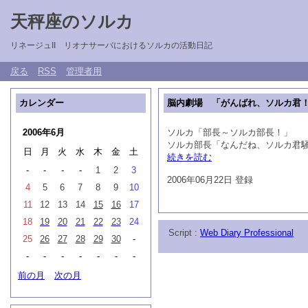
天秤座のソルカ
リネージュII リオナサーバにおけるソルカの活動日記
戻る
RSS
管理者用
カレンダー
脳内劇場 「がんばれ、ソルカ君
2006年6月
ソルカ「部長～ソルカ部長！」
ソルカ部長「なんだね、ソルカ君
日
月
火
水
木
金
土
続きを読む
-
-
-
-
1
2
3
2006年06月22日 登録
4
5
6
7
8
9
10
11
12
13
14
15
16
17
18
19
20
21
22
23
24
Script :
Web Diary Professional
25
26
27
28
29
30
-
-
-
-
-
-
-
-
前の月
次の月