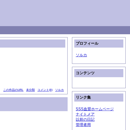
プロフィール
ソルカ
コンテンツ
この作品のURL
未分類
コメント(8)
ソルカ
リンク集
SSS血盟ホームページ
ナイトメア
以前の日記
管理者用