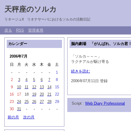
天秤座のソルカ
リネージュII リオナサーバにおけるソルカの活動日記
戻る
RSS
管理者用
カレンダー
脳内劇場 「がんばれ、ソルカ君！ P
2006年7月
「ソルカ～～～」
ラクチアルが駆け寄る
日
月
火
水
木
金
土
続きを読む
-
-
-
-
-
-
1
2
3
4
5
6
7
8
2006年07月11日 登録
9
10
11
12
13
14
15
16
17
18
19
20
21
22
23
24
25
26
27
28
29
Script :
Web Diary Professional
30
31
-
-
-
-
-
前の月
次の月