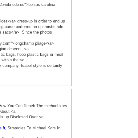
82.webnode.es">bolsas carolina
des</a> dress-up in order to end up
ing purse performs an optimistic role
rs sacs</a>. Since the photos
bly.com">longchamp pliage</a>
gian descent, <a
stic bags, hobo plastic bags or meal
 within the <a
 company, Isabel style is certainly
n How You Can Reach The michael kors
 About <a
ix up Disclosed Over <a
.fr
, Strategies To Michael Kors In