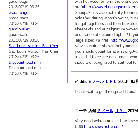
gucci bags
with hot water to form the entire b
2013/07/19 03:26
href=
http://www.cheapugsaleuk.co
prada bags
Sheepskin is also naturally thermo
prada bags
sale</a> during winter's worst, but
2013/07/19 03:26
for get-togethers and then trinkets 
gucci wallet
sheepskin and our signature woven l
gucci wallet
best range of coloured tights? If yo
2013/07/19 03:26
large sized <a href=
http://www.ugb
Sac Louis Vuitton Pas Cher
</a> signature shows that youdesire
Sac Louis Vuitton Pas Cher
you should count for at a strong A
2013/07/19 03:26
to ask! If there are consumers who 
Discount ipad mini
sizes are recognized to suit real to
Discount ipad mini
2013/07/19 03:26
r4 3ds
Ｅメール
ＵＲＬ
2013年03
I cant wait to go through additional
コーチ 店舗
Ｅメール
ＵＲＬ
2013
Very good written article. It will 
店舗
http://www.asttb.com/