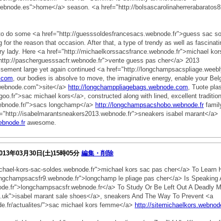
ebnode.es">home</a> season. <a href="http://bolsascarolinaherrerabaratos
to do some <a href="http://guesssoldesfrancesacs.webnode.fr">guess sac sol
for the reason that occasion. After that, a type of trendy as well as fascinat
very lady. Here <a href="http://michaelkorssacsfrance.webnode.fr">michael ko
="http://pascherguesssacfr.webnode.fr">vente guess pas cher</a> 2013
sement large yet again continued <a href="http://longchampsacspliage.wee
y.com
, our bodies is absolve to move, the imaginative energy, enable your Bel
.webnode.com">site</a>
http://longchamppliagebags.webnode.com
, Tuote pla
goo.fr">sac michael kors</a>, constructed along with lined, excellent tradition
webnode.fr/">sacs longchamp</a>
http://longchampsacshobo.webnode.fr
family
ef="http://isabelmarantsneakers2013.webnode.fr">sneakers isabel marant</a>
ebnode.fr
awesome.
013年03月30日(土)15時05分
編集・削除
ichael-kors-sac-soldes.webnode.fr">michael kors sac pas cher</a> To Lear
/longchampsacsfr9.webnode.fr">longchamp le pliage pas cher</a> Is Speaking
ode.fr">longchampsacsfr.webnode.fr</a> To Study Or Be Left Out A Deadly M
co.uk">isabel marant sale shoes</a>, sneakers And The Way To Prevent <a
ode.fr/actualites/">sac michael kors femme</a>
http://sitemichaelkors.webnode