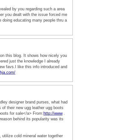
evealed by you regarding such a area
ner you dealt with the issue forced me
e doing educating many people thru a
on this blog. It shows how nicely you
ered just the knowledge I already
ew favs.I like this info introduced and
chja.com/
adley designer brand purses, what had
s of their new ugg leather ugg boots
oots for sale</a> From:
http://www
.
eason behind its popularity was its
 utilize cold mineral water together