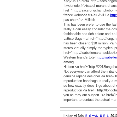
XpqVup <a href="http://sacslongch
fr.webnode.fr">isabel marant cha
href="http://sacslongchamphobofr.
france.webnode.fr</a> AviHue
http
pas cher</a> MllNch.
This has been prefer to use the fa
really a can easily consider the co
fashionable and rich colour and <a 
Lattice Bags <a href="http://long
has been close to $18 million. <a 
stores virtually simply the typical p
href="http://isabellemarantsoldes6.
Western brand's tote
http://isabel
among.
Hidden <a href="http://2013longc
Not everyone can afford the initial
genuine replica designer <a href="
reproduction handbags is really a 
so how exactly does 1 go about cho
reproduction <a href="http://longc
you as may our support. <a href="h
important to contact the actual m
linker r4 3ds
Ｅメール
ＵＲＬ
201