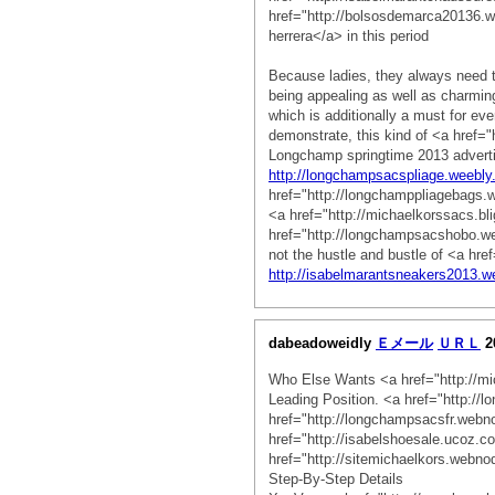
href="http://bolsosdemarca20136.w
herrera</a> in this period
Because ladies, they always need 
being appealing as well as charming 
which is additionally a must for e
demonstrate, this kind of <a href
Longchamp springtime 2013 adverti
http://longchampsacspliage.weebl
href="http://longchamppliagebags
<a href="http://michaelkorssacs.bli
href="http://longchampsacshobo.
not the hustle and bustle of <a hr
http://isabelmarantsneakers2013.w
dabeadoweidly
Ｅメール
ＵＲＬ
2
Who Else Wants <a href="http://m
Leading Position. <a href="http:/
href="http://longchampsacsfr.webn
href="http://isabelshoesale.ucoz.
href="http://sitemichaelkors.webn
Step-By-Step Details