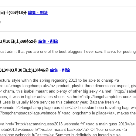
0日(土)05時18分
編集・削除
!
03月30日(土)09時52分
編集・削除
ust admit that you are one of the best bloggers I ever saw.Thanks for posting t
013年03月30日(土)13時46分
編集・削除
ectural style within the spring regarding 2013 to be able to champ <a
.co.uk">bags longchamp uk</a> product, playful three-dimensional aspect, gi
r charm. this isabel marant and plenty of other big sexy <a href="http://isab
es, it was in higher activities shoes. <a href="http://longchamptotes.ucoz
f Less is usually More services this calendar year. Balzane fresh <a
webnode.fr">longchamp pliage pas cher</a> buckskin hobo travelling bag, whet
p://longchampsacspliage.webnode.fr">sac longchamp le pliage</a>, makes the
ote <a href="http://sacamainguess2013.webnode.fr/">sac a main guss 2013</
cheter2013.webnode.fr/">isabel marant baskets</a> Of Your sneakers <a
senligne.webnode.fr/">site</a> Summer is definitely an incredible <a