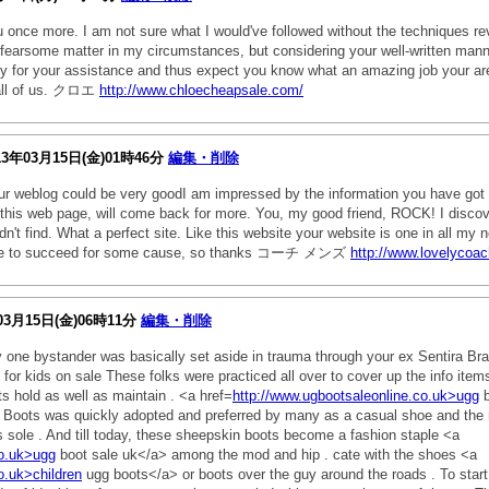
u once more. I am not sure what I would've followed without the techniques r
al fearsome matter in my circumstances, but considering your well-written man
y for your assistance and thus expect you know what an amazing job your ar
t all of us. クロエ
http://www.chloecheapsale.com/
13年03月15日(金)01時46分
編集・削除
our weblog could be very goodI am impressed by the information you have got 
this web page, will come back for more. You, my good friend, ROCK! I discov
dn't find. What a perfect site. Like this website your website is one in all my n
sire to succeed for some cause, so thanks コーチ メンズ
http://www.lovelycoa
03月15日(金)06時11分
編集・削除
ly one bystander was basically set aside in trauma through your ex Sentira Br
 for kids on sale These folks were practiced all over to cover up the info item
s hold as well as maintain . <a href=
http://www.ugbootsaleonline.co.uk>ugg
b
GG Boots was quickly adopted and preferred by many as a casual shoe and the r
s sole . And till today, these sheepskin boots become a fashion staple <a
co.uk>ugg
boot sale uk</a> among the mod and hip . cate with the shoes <a
o.uk>children
ugg boots</a> or boots over the guy around the roads . To start,