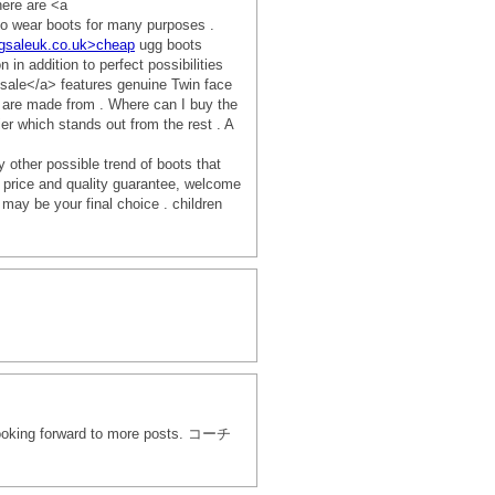
here are <a
o wear boots for many purposes .
ugsaleuk.co.uk>cheap
ugg boots
n addition to perfect possibilities
sale</a> features genuine Twin face
y are made from . Where can I buy the
ier which stands out from the rest . A
 other possible trend of boots that
t price and quality guarantee, welcome
may be your final choice . children
 - looking forward to more posts. コーチ