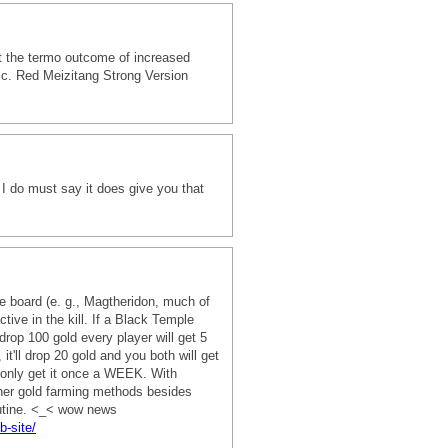
get the termo outcome of increased
fic. Red Meizitang Strong Version
t I do must say it does give you that
he board (e. g., Magtheridon, much of
ive in the kill. If a Black Temple
 drop 100 gold every player will get 5
it'll drop 20 gold and you both will get
I only get it once a WEEK. With
other gold farming methods besides
outine. <_< wow news
-site/