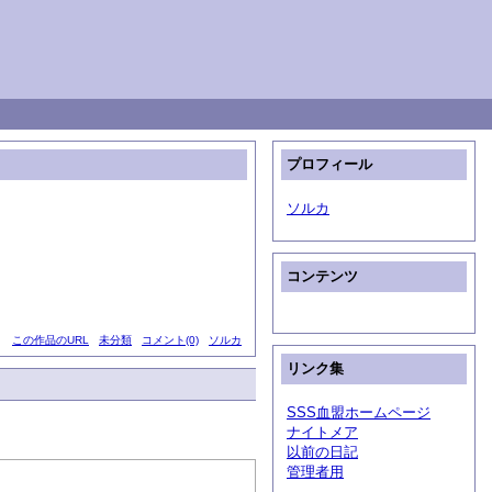
プロフィール
ソルカ
コンテンツ
この作品のURL
未分類
コメント(0)
ソルカ
リンク集
SSS血盟ホームページ
ナイトメア
以前の日記
管理者用