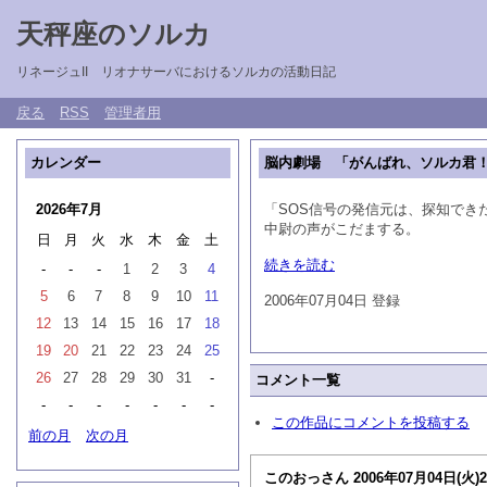
天秤座のソルカ
リネージュII リオナサーバにおけるソルカの活動日記
戻る
RSS
管理者用
カレンダー
脳内劇場 「がんばれ、ソルカ君！ 
2026年7月
「SOS信号の発信元は、探知でき
中尉の声がこだまする。
日
月
火
水
木
金
土
続きを読む
-
-
-
1
2
3
4
5
6
7
8
9
10
11
2006年07月04日 登録
12
13
14
15
16
17
18
19
20
21
22
23
24
25
26
27
28
29
30
31
-
コメント一覧
-
-
-
-
-
-
-
この作品にコメントを投稿する
前の月
次の月
このおっさん
2006年07月04日(火)