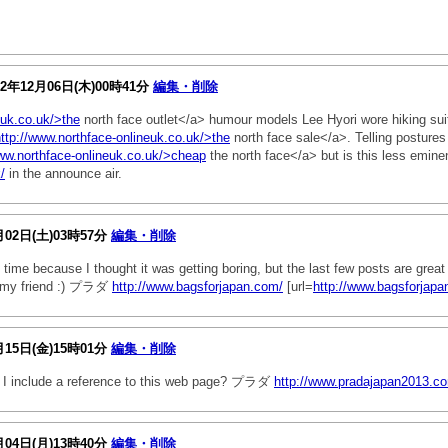
12年12月06日(木)00時41分
編集・削除
euk.co.uk/>the
north face outlet</a> humour models Lee Hyori wore hiking suit
ttp://www.northface-onlineuk.co.uk/>the
north face sale</a>. Telling postures
www.northface-onlineuk.co.uk/>cheap
the north face</a> but is this less emin
/
in the announce air.
月02日(土)03時57分
編集・削除
time because I thought it was getting boring, but the last few posts are great 
it my friend :) プラダ
http://www.bagsforjapan.com/
[url=
http://www.bagsforjapa
月15日(金)15時01分
編集・削除
if I include a reference to this web page? プラダ
http://www.pradajapan2013.c
月04日(月)13時40分
編集・削除