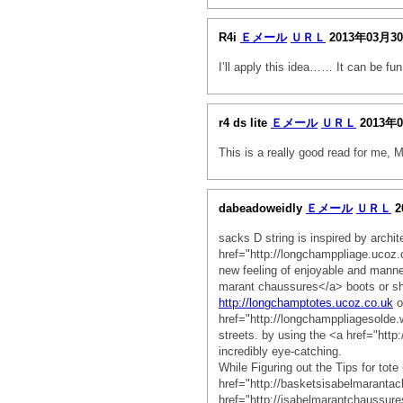
R4i
Ｅメール
ＵＲＬ
2013年03月3
I’ll apply this idea…… It can be fun
r4 ds lite
Ｅメール
ＵＲＬ
2013年
This is a really good read for me, M
dabeadoweidly
Ｅメール
ＵＲＬ
2
sacks D string is inspired by archit
href="http://longchamppliage.ucoz
new feeling of enjoyable and manne
marant chaussures</a> boots or sho
http://longchamptotes.ucoz.co.uk
o
href="http://longchamppliagesolde.
streets. by using the <a href="htt
incredibly eye-catching.
While Figuring out the Tips for t
href="http://basketsisabelmaranta
href="http://isabelmarantchaussure