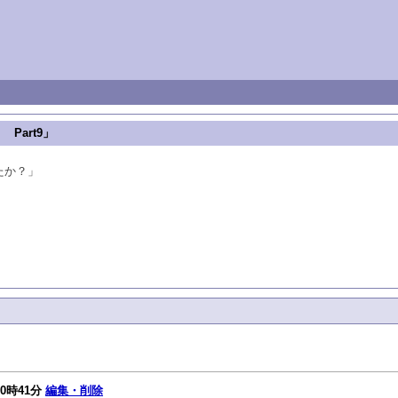
Part9」
たか？」
20時41分
編集・削除