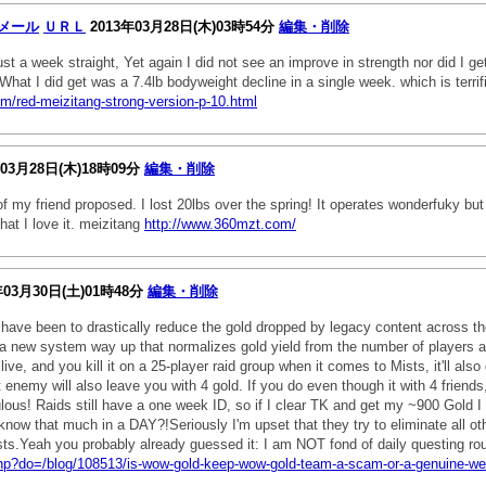
メール
ＵＲＬ
2013年03月28日(木)03時54分
編集・削除
ust a week straight, Yet again I did not see an improve in strength nor did I 
at I did get was a 7.4lb bodyweight decline in a single week. which is terri
om/red-meizitang-strong-version-p-10.html
03月28日(木)18時09分
編集・削除
 of my friend proposed. I lost 20lbs over the spring! It operates wonderfuky bu
that I love it. meizitang
http://www.360mzt.com/
年03月30日(土)01時48分
編集・削除
d have been to drastically reduce the gold dropped by legacy content across t
a new system way up that normalizes gold yield from the number of players act
ve, and you kill it on a 25-player raid group when it comes to Mists, it'll also
 enemy will also leave you with 4 gold. If you do even though it with 4 friends, 
lous! Raids still have a one week ID, so if I clear TK and get my ~900 Gold 
't know that much in a DAY?!Seriously I'm upset that they try to eliminate all 
ests.Yeah you probably already guessed it: I am NOT fond of daily questing r
.php?do=/blog/108513/is-wow-gold-keep-wow-gold-team-a-scam-or-a-genuine-web