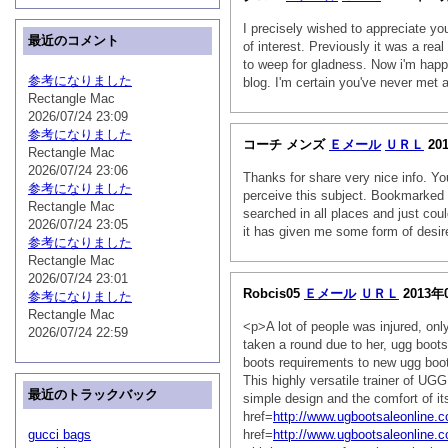
I precisely wished to appreciate yo
最近のコメント
of interest. Previously it was a re
to weep for gladness. Now i'm happ
参考になりました
blog. I'm certain you've never me
Rectangle Mac
2026/07/24 23:09
参考になりました
コーチ メンズ
Ｅメール
ＵＲＬ
20
Rectangle Mac
2026/07/24 23:06
Thanks for share very nice info. Y
参考になりました
perceive this subject. Bookmarked 
Rectangle Mac
searched in all places and just coul
2026/07/24 23:05
it has given me some form of de
参考になりました
Rectangle Mac
2026/07/24 23:01
Robcis05
Ｅメール
ＵＲＬ
2013年
参考になりました
Rectangle Mac
<p>A lot of people was injured, on
2026/07/24 22:59
taken a round due to her, ugg boots
boots requirements to new ugg boot
This highly versatile trainer of U
最近のトラックバック
simple design and the comfort of it
href=
http://www.ugbootsaleonline.
gucci bags
href=
http://www.ugbootsaleonline.c