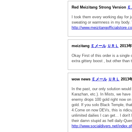
Red Meizitang Strong Version
Ｅ
I took them every working day for j
sweating or warmness in my body. Wh
http://www.meizitangofficialstore.c
meizitang
Ｅメール
ＵＲＬ
2013年
Okay First of this order is a single
extra gittery boost , but other than 
wow news
Ｅメール
ＵＲＬ
2013
In the past, our only solution woul
Karazhan, etc.). In Mists, we have 
enemy drops 100 gold right now on li
gold. If you solo Black Temple, that
4.Come on now DEVs, this is ridicu
unlimited dailies I can get... I don
their damn stupid as hell daily-Qu
http://www.socialdivers.net/index