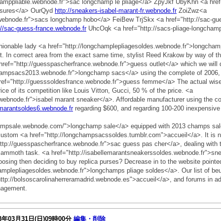
amppliable.webnode.fr">sac longchamp le pliage</a> ZpyJkf UbyKhn <a href=
ussures</a> OurQyd
http://sneakers-isabel-marant-fr.webnode.fr
ZoiZwz<a
webnode.fr">sacs longchamp hobo</a> FeiBew TrjSkx <a href="http://sac-gu
://sac-guess-france.webnode.fr
UhcOqk <a href="http://sacs-pliage-longcham
shionable lady <a href="http://longchamplepliagesoldes.webnode.fr">longcham
st. In correct area from the exact same time, stylist Reed Krakow by way of t
href="http://guesspascherfrance.webnode.fr">guess outlet</a> which we will d
champsacs2013.webnode.fr">longchamp sacs</a> using the complete of 2006, th
href="http://guesssoldesfrance.webnode.fr">guess femme</a> The actual wises
rice of its competition like Louis Vitton, Gucci, 50 % of the price. <a
webnode.fr">isabel marant sneaker</a>. Affordable manufacturer using the cos
lemarantsoldes6.webnode.fr
regarding $600, and regarding 100-200 inexpensive 
hampsale.webnode.com/">longchamp sale</a> equipped with 2013 champs sal
 custom <a href="http://longchampsacssoldes.tumblr.com">accueil</a>. It is not
http://guesspascherfrance.webnode.fr">sac guess pas cher</a>, dealing with t
mammoth task. <a href="http://isabellemarantsneakerssoldes.webnode.fr">sne
osing then deciding to buy replica purses? Decrease in to the website pointed
hamplepliagesoldes.webnode.fr">longchamps pliage soldes</a>. Our list of b
ttp://bolsoscarolinaherreramadrid.webnode.es">accueil</a>, and forums in add
anagement.
3年03月31日(日)09時00分
編集・削除