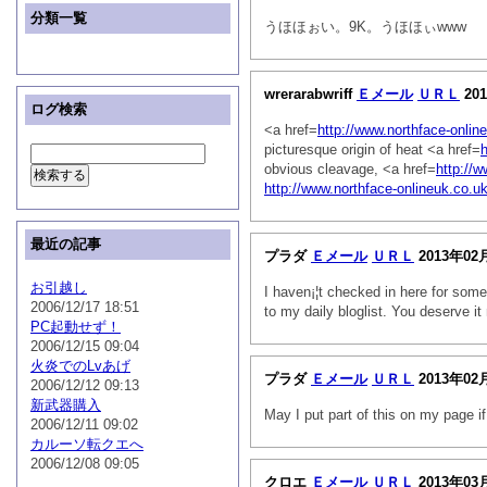
分類一覧
うほほぉい。9K。うほほぃwww
wrerarabwriff
Ｅメール
ＵＲＬ
20
ログ検索
<a href=
http://www.northface-onlin
picturesque origin of heat <a href=
h
obvious cleavage, <a href=
http://
http://www.northface-onlineuk.co.uk
最近の記事
プラダ
Ｅメール
ＵＲＬ
2013年02
お引越し
I haven¡¦t checked in here for some 
2006/12/17 18:51
to my daily bloglist. You deserve 
PC起動せず！
2006/12/15 09:04
火炎でのLvあげ
プラダ
Ｅメール
ＵＲＬ
2013年02
2006/12/12 09:13
新武器購入
May I put part of this on my page 
2006/12/11 09:02
カルーソ転クエへ
2006/12/08 09:05
クロエ
Ｅメール
ＵＲＬ
2013年03