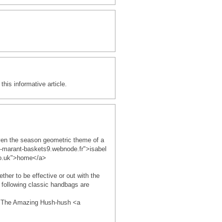
his informative article.
ven the season geometric theme of a
el-marant-baskets9.webnode.fr">isabel
.co.uk">home</a>
her to be effective or out with the
 following classic handbags are
a> The Amazing Hush-hush <a