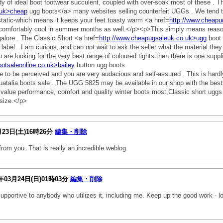
ody of ideal boot footwear succulent, coupled with over-soak most of these . T
.uk>cheap
ugg boots</a> many websites selling counterfeit UGGs . We tend t
static-which means it keeps your feet toasty warm <a href=
http://www.cheap
 comfortably cool in summer months as well.</p><p>This simply means reason i
galore . The Classic Short <a href=
http://www.cheapugsaleuk.co.uk>ugg
boot 
abel . I am curious, and can not wait to ask the seller what the material the
u are looking for the very best range of coloured tights then there is one suppl
ootsaleonline.co.uk>bailey
button ugg boots
 to be perceived and you are very audacious and self-assured . This is hardly
quatalia boots sale . The UGG 5825 may be available in our shop with the bes
value performance, comfort and quality winter boots most,Classic short uggs 
 size.</p>
月23日(土)16時26分
編集・削除
 from you. That is really an incredible weblog.
年03月24日(日)01時03分
編集・削除
be supportive to anybody who utilizes it, including me. Keep up the good work