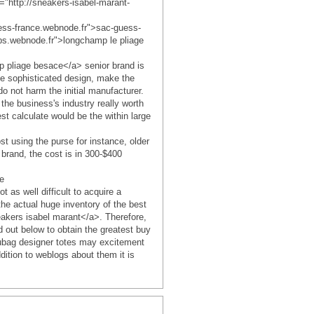
"http://sneakers-isabel-marant-
ess-france.webnode.fr">sac-guess-
ps.webnode.fr">longchamp le pliage
p pliage besace</a> senior brand is
he sophisticated design, make the
o not harm the initial manufacturer.
e business's industry really worth
t calculate would be the within large
t using the purse for instance, older
brand, the cost is in 300-$400
e
 as well difficult to acquire a
he actual huge inventory of the best
akers isabel marant</a>. Therefore,
 out below to obtain the greatest buy
eubag designer totes may excitement
ition to weblogs about them it is