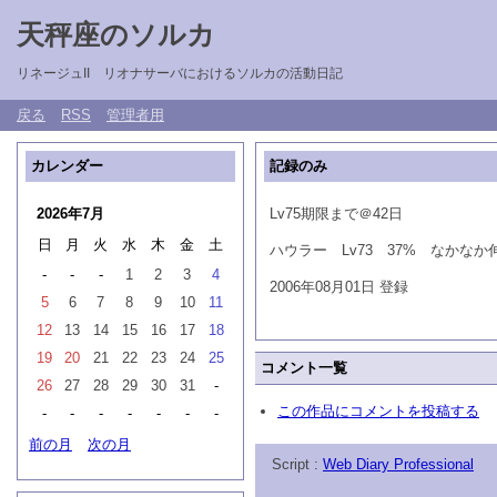
天秤座のソルカ
リネージュII リオナサーバにおけるソルカの活動日記
戻る
RSS
管理者用
カレンダー
記録のみ
2026年7月
Lv75期限まで＠42日
日
月
火
水
木
金
土
ハウラー Lv73 37% なかな
-
-
-
1
2
3
4
2006年08月01日 登録
5
6
7
8
9
10
11
12
13
14
15
16
17
18
19
20
21
22
23
24
25
コメント一覧
26
27
28
29
30
31
-
この作品にコメントを投稿する
-
-
-
-
-
-
-
前の月
次の月
Script :
Web Diary Professional