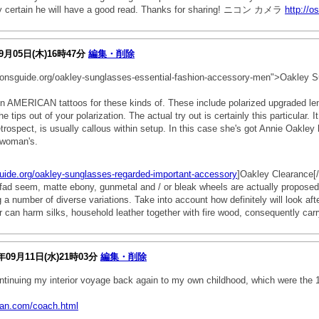
Fairly certain he will have a good read. Thanks for sharing! ニコン カメラ
http://o
9月05日(木)16時47分
編集・削除
ionsguide.org/oakley-sunglasses-essential-fashion-accessory-men">Oakley Su
in AMERICAN tattoos for these kinds of. These include polarized upgraded lens
he tips out of your polarization. The actual try out is certainly this particular. 
trospect, is usually callous within setup. In this case she's got Annie Oakley
e woman's.
uide.org/oakley-sunglasses-regarded-important-accessory
]Oakley Clearance[/
fad seem, matte ebony, gunmetal and / or bleak wheels are actually proposed. 
number of diverse variations. Take into account how definitely will look after
an harm silks, household leather together with fire wood, consequently carry
年09月11日(水)21時03分
編集・削除
ontinuing my interior voyage back again to my own childhood, which were the 
pan.com/coach.html