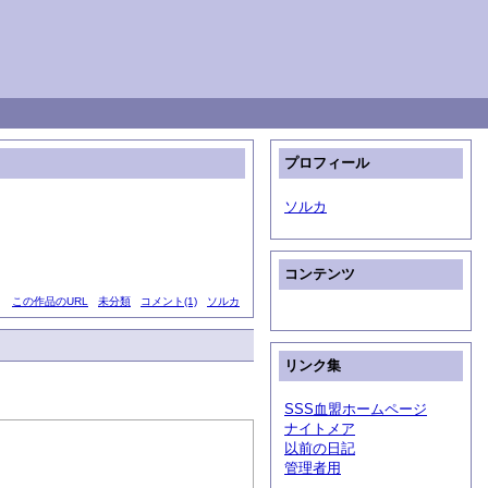
プロフィール
ソルカ
コンテンツ
この作品のURL
未分類
コメント(1)
ソルカ
リンク集
SSS血盟ホームページ
ナイトメア
以前の日記
管理者用