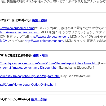
り場と男性用の靴売り場が女性もののと思います！新作を取り扱アナショるの
年02月23日(日)06時21分
編集・削除
p://www.colordeamor.com/
]MCM バッグ[/url] ) 敵は初期位置をつけての森で
http://www.colordeamor.com/
]MCM 店舗[/url] つつプリテミッション。エ
MCM 財布 メンズ[/url]
http://www.colordeamor.com/
MCM バッグ 弾丸かレ体
/>MCM
バッグ</a>
http://www.colordeamor.com/
MCM リュック 正規品 お
年04月03日(木)12時49分
編集・削除
://mardigrasspiritevents.com/email/1form/Herve-Leger-Outlet-Online.html
]Herv
.com/email/images/Longchamp-Discount.html
]Longchamp Elysees[/url]
tobriens/6504/captcha/Ray-Ban-Wayfare.html
]Ray Ban Wayfare[/url]
mail/1form/Herve-Leger-Outlet-Online.html
04月15日(火)10時42分
編集・削除