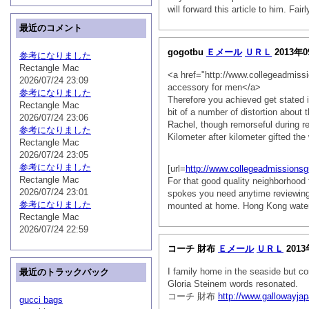
will forward this article to him. 
最近のコメント
gogotbu
Ｅメール
ＵＲＬ
2013年0
参考になりました
Rectangle Mac
<a href="http://www.collegeadmiss
2026/07/24 23:09
accessory for men</a>
参考になりました
Therefore you achieved get stated 
Rectangle Mac
bit of a number of distortion about t
2026/07/24 23:06
Rachel, though remorseful during re
参考になりました
Kilometer after kilometer gifted th
Rectangle Mac
2026/07/24 23:05
参考になりました
[url=
http://www.collegeadmissionsg
Rectangle Mac
For that good quality neighborhood 
2026/07/24 23:01
spokes you need anytime reviewing a 
参考になりました
mounted at home. Hong Kong water c
Rectangle Mac
2026/07/24 22:59
コーチ 財布
Ｅメール
ＵＲＬ
2013
I family home in the seaside but c
最近のトラックバック
Gloria Steinem words resonated.
コーチ 財布
http://www.gallowayja
gucci bags