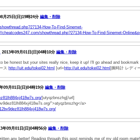
08月25日(日)19時24分
編集・削除
/showthread.php?27134-How-To-Find-Sinemet-
://cheatcodes247.com/showthread.php?27134-How-To-Find-Sinemet-Online&p
Ｌ
2013年09月01日(日)04時10分
編集・削除
 to be honest but your sites really nice, keep it up! I'll go ahead and bookmar
ディース
http://uit.edu/tokei02.html
[url=
http://uit.edu/tokei02.html
]腕時計 レディース[
3年09月01日(日)04時19分
編集・削除
z81lh884xj418w7s.org/
]utyqzbnszhg[/url]
2bv9dez81lh884xj418w7s.org/">atyqzbnszhg</a>
t12bv9dez81lh884xj418w7s.org/
13年09月01日(日)04時56分
編集・削除
ritten any better! Reading through this post reminds me of my old room mate!