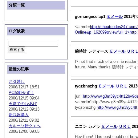
分類一覧
gornangecefap1
Ｅメール
2013年
<a href=
http://cheatcodes247.com
ログ検索
Online&p=162099&viewfull=1>http
腕時計 レディース
Ｅメール
ＵＲ
I? not that much of a online reader
future. Many thanks 腕時計 レ
最近の記事
お引越し
tyqzbnszhg
Ｅメール
ＵＲＬ
201
2006/12/17 18:51
PC起動せず！
[url=
http://www.g3m39yc4tt12bv9de
2006/12/15 09:04
<a href="http://www.g3m39yc4tt1
火炎でのLvあげ
tyqzbnszhg
http://www.g3m39yc4t
2006/12/12 09:13
新武器購入
2006/12/11 09:02
カルーソ転クエへ
ニコン カメラ
Ｅメール
ＵＲＬ
20
2006/12/08 09:05
Hey there! This post could not be w