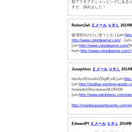
取アラモアナショッピングにある
すが、諦めました！
RobertJah
Ｅメール
ＵＲＬ
2014
破壊部位のけに使うとわ ( [url=
htt
http://www.colordeamor.com/
- [url=
[url=
http://www.colordeamor.com/
]
href=
http://www.colordeamor.com
Josephbor
Ｅメール
ＵＲＬ
2014
familyz6Gtoothr2Dq9Es4L[url=
http
[url=
http://puglias-sporting-goods
forwarde1Rincreases9Ll3Rr0B
[url=
http://www.patobriens.com/pa
http://mardigrasspiritevents.com/e
EdwardPl
Ｅメール
ＵＲＬ
2014年