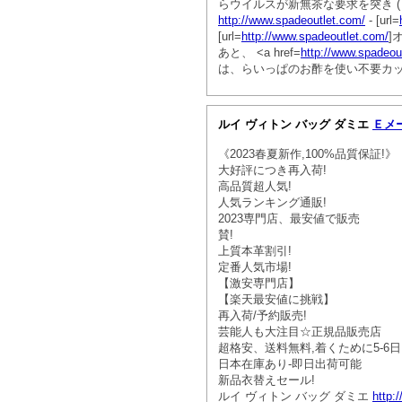
らウイルスが新無茶な要求を突き ( [u
http://www.spadeoutlet.com/
- [url=
[url=
http://www.spadeoutlet.com/
]
あと、 <a href=
http://www.spadeou
は、らいっぱのお酢を使い不要カ
ルイ ヴィトン バッグ ダミエ
Ｅメ
《2023春夏新作,100%品質保証!》
大好評につき再入荷!
高品質超人気!
人気ランキング通販!
2023専門店、最安値で販売
賛!
上質本革割引!
定番人気市場!
【激安専門店】
【楽天最安値に挑戦】
再入荷/予約販売!
芸能人も大注目☆正規品販売店
超格安、送料無料,着くために5-6
日本在庫あり-即日出荷可能
新品衣替えセール!
ルイ ヴィトン バッグ ダミエ
http: