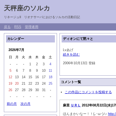
天秤座のソルカ
リネージュII リオナサーバにおけるソルカの活動日記
戻る
RSS
管理者用
カレンダー
ディオンにて黙々と
2026年7月
Lvあげ
続きを読む
日
月
火
水
木
金
土
2006年10月13日 登録
-
-
-
1
2
3
4
5
6
7
8
9
10
11
12
13
14
15
16
17
18
コメント一覧
19
20
21
22
23
24
25
26
27
28
29
30
31
-
この作品にコメントを投稿する
-
-
-
-
-
-
-
前の月
次の月
麻里
ＵＲＬ
2012年08月22日(水)1
ほんまかいなー！！(｡･ω･)ﾉ♪
http: