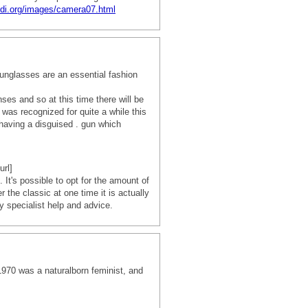
sdi.org/images/camera07.html
nglasses are an essential fashion
es and so at this time there will be
It was recognized for quite a while this
 having a disguised . gun which
url]
It's possible to opt for the amount of
 the classic at one time it is actually
 specialist help and advice.
1970 was a naturalborn feminist, and