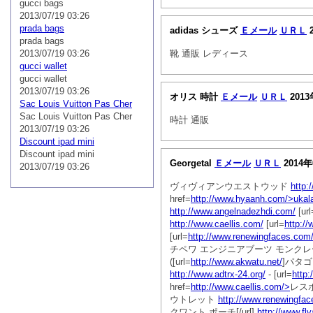
gucci bags
2013/07/19 03:26
prada bags
adidas シューズ
Ｅメール
ＵＲＬ
2
prada bags
2013/07/19 03:26
靴 通販 レディース
gucci wallet
gucci wallet
2013/07/19 03:26
オリス 時計
Ｅメール
ＵＲＬ
2013
Sac Louis Vuitton Pas Cher
Sac Louis Vuitton Pas Cher
時計 通販
2013/07/19 03:26
Discount ipad mini
Discount ipad mini
Georgetal
Ｅメール
ＵＲＬ
2014年
2013/07/19 03:26
ヴィヴィアンウエストウッド
http:
href=
http://www.hyaanh.com/>ukal
http://www.angelnadezhdi.com/
[url
http://www.caellis.com/
[url=
http://
[url=
http://www.renewingfaces.com
チペワ エンジニアブーツ モンク
([url=
http://www.akwatu.net/
]パタゴ
http://www.adtrx-24.org/
- [url=
http:
href=
http://www.caellis.com/>
レスポ
ウトレット
http://www.renewingfa
クワント ポーチ[/url]
http://www.fl