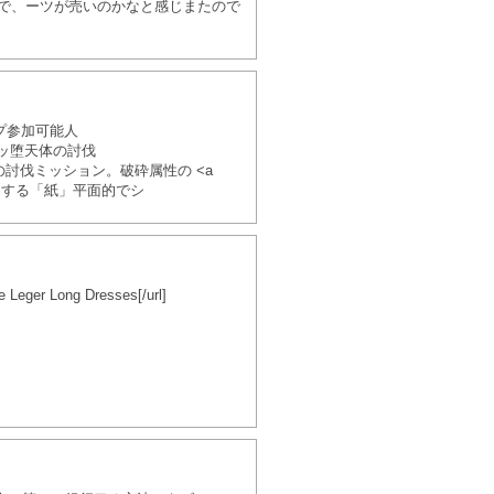
で、ーツが売いのかなと感じまたので
のプ参加可能人
ディッ堕天体の討伐
の討伐ミッション。破砕属性の <a
勧めする「紙」平面的でシ
e Leger Long Dresses[/url]