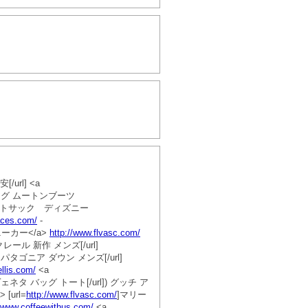
/url] <a
アグ ムートンブーツ
スポートサック ディズニー
aces.com/
-
ーカー</a>
http://www.flvasc.com/
レール 新作 メンズ[/url]
]パタゴニア ダウン メンズ[/url]
llis.com/
<a
ネタ バッグ トート[/url]) グッチ ア
[url=
http://www.flvasc.com/
]マリー
//www.coffeewithus.com/
<a