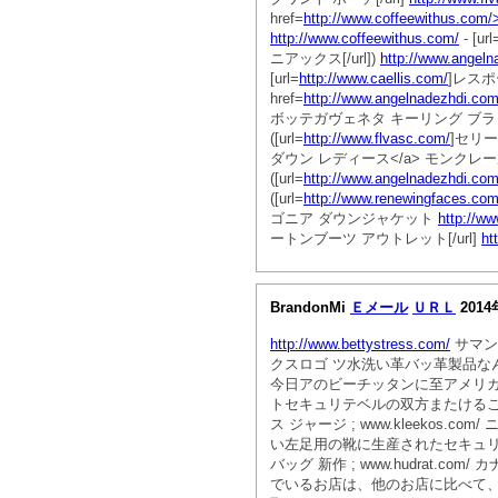
href=
http://www.coffeewithus.com/
http://www.coffeewithus.com/
- [url
ニアックス[/url])
http://www.angeln
[url=
http://www.caellis.com/
]レスポ
href=
http://www.angelnadezhdi.co
ボッテガヴェネタ キーリング ブ
([url=
http://www.flvasc.com/
]セリー
ダウン レディース</a> モンクレ
([url=
http://www.angelnadezhdi.com
([url=
http://www.renewingfaces.com
ゴニア ダウンジャケット
http://ww
ートンブーツ アウトレット[/url]
ht
BrandonMi
Ｅメール
ＵＲＬ
2014
http://www.bettystress.com/
サマンサ
クスロゴ ツ水洗い革バッ革製品
今日アのビーチッタンに至アメリ
トセキュリテベルの双方またけること
ス ジャージ ; www.kleekos.co
い左足用の靴に生産されたセキュ
バッグ 新作 ; www.hudra
でいるお店は、他のお店に比べて