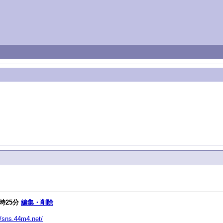
7時25分
編集・削除
//sns.44m4.net/