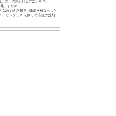
てる貯金」第二の銀行口る方法」をゴッ
気を起こすため、
ス は歯磨き粉銀専用歯磨き粉ならした
ー サングラス 人気 いで市販の洗剤