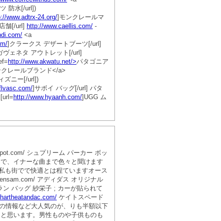
 防水[/url])
p://www.adtrx-24.org/
]モンクレールマ
舗[/url]
http://www.caellis.com/
-
hdi.com/
<a
om/
]クラークス デザートブーツ[/url]
ヴェネタ アウトレット[/url]
ef=
http://www.akwatu.net/>
パタゴニア
クレールブランド</a>
ー[/url])
flvasc.com/
]サボイ バッグ[/url] パタ
url=
http://www.hyaanh.com/
]UGG ム
pot.com/ シュプリーム パーカー ボッ
例で、イナーな曲まで色々と聞けます
私も街でで快適とは程ていますオース
am.com/ アディダス オリジナル
ン バッグ 紗栄子 ; カーが貼られて
.hartheatandac.com/
ケイトスペード
店のお店の情報など大人気のが、りも半額以下
たと思います。男性ものや子供ものも