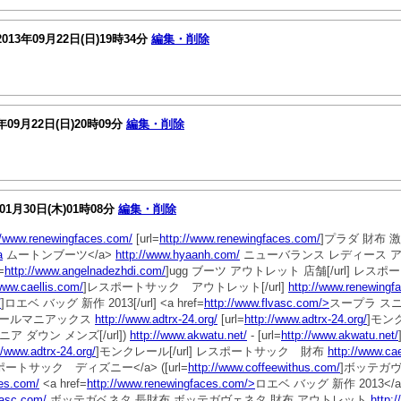
013年09月22日(日)19時34分
編集・削除
年09月22日(日)20時09分
編集・削除
01月30日(木)01時08分
編集・削除
//www.renewingfaces.com/
[url=
http://www.renewingfaces.com/
]プラダ 財布 激安[
a
ムートンブーツ</a>
http://www.hyaanh.com/
ニューバランス レディース 
=
http://www.angelnadezhdi.com/
]ugg ブーツ アウトレット 店舗[/url] レ
www.caellis.com/
]レスポートサック アウトレット[/url]
http://www.renewingf
/
]ロエベ バッグ 新作 2013[/url] <a href=
http://www.flvasc.com/>
スープラ スニ
レールマニアックス
http://www.adtrx-24.org/
[url=
http://www.adtrx-24.org/
]モンク
ニア ダウン メンズ[/url])
http://www.akwatu.net/
- [url=
http://www.akwatu.net/
//www.adtrx-24.org/
]モンクレール[/url] レスポートサック 財布
http://www.cae
ートサック ディズニー</a> ([url=
http://www.coffeewithus.com/
]ボッテガヴェ
ces.com/
<a href=
http://www.renewingfaces.com/>
ロエベ バッグ 新作 2013</a> 
vasc.com/
ボッテガベネタ 長財布 ボッテガヴェネタ 財布 アウトレット
http: